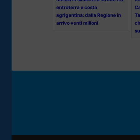
entroterra e costa
Ca
agrigentina: dalla Regione in
Ta
arrivo venti milioni
ch
su