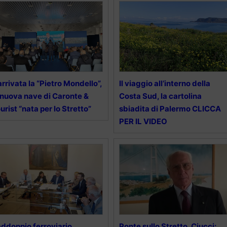
arrivata la “Pietro Mondello”,
Il viaggio all’interno della
 nuova nave di Caronte &
Costa Sud, la cartolina
urist “nata per lo Stretto”
sbiadita di Palermo CLICCA
PER IL VIDEO
ddoppio ferroviario
Ponte sullo Stretto, Ciucci: