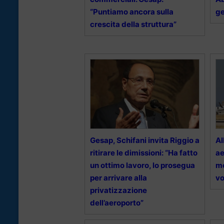
“Puntiamo ancora sulla
ge
crescita della struttura”
Gesap, Schifani invita Riggio a
Al
ritirare le dimissioni: “Ha fatto
ae
un ottimo lavoro, lo prosegua
mo
per arrivare alla
vo
privatizzazione
dell’aeroporto”