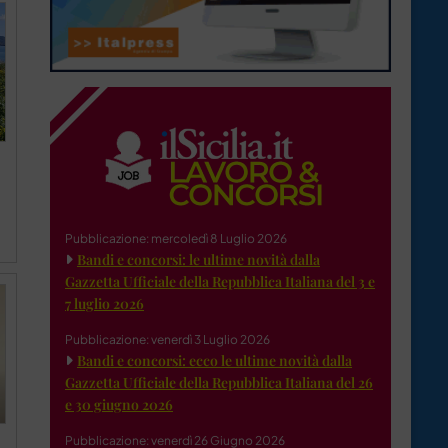
Pubblicazione: mercoledì 8 Luglio 2026
Bandi e concorsi: le ultime novità dalla
Gazzetta Ufficiale della Repubblica Italiana del 3 e
7 luglio 2026
Pubblicazione: venerdì 3 Luglio 2026
Bandi e concorsi: ecco le ultime novità dalla
Gazzetta Ufficiale della Repubblica Italiana del 26
e 30 giugno 2026
Pubblicazione: venerdì 26 Giugno 2026