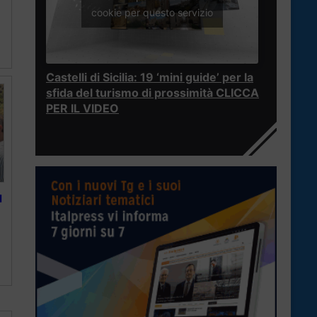
cookie per questo servizio
Castelli di Sicilia: 19 ‘mini guide’ per la
sfida del turismo di prossimità CLICCA
PER IL VIDEO
l