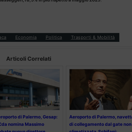
aca
Economia
Politica
Trasporti & Mobilità
Articoli Correlati
roporto di Palermo, Gesap:
Aeroporto di Palermo, navett
 Cda nomina Massimo
di collegamento dal gate non
bate nuovo direttore
climatizzata. Schifani: