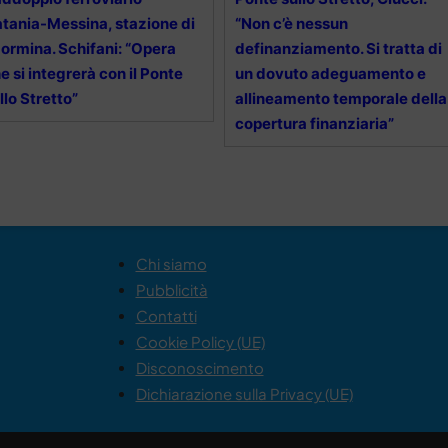
tania-Messina, stazione di
“Non c’è nessun
ormina. Schifani: “Opera
definanziamento. Si tratta di
e si integrerà con il Ponte
un dovuto adeguamento e
llo Stretto”
allineamento temporale della
copertura finanziaria”
Chi siamo
Pubblicità
Contatti
Cookie Policy (UE)
Disconoscimento
Dichiarazione sulla Privacy (UE)