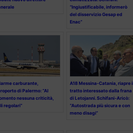
nerale
“Ingiustificabile, informerò
del disservizio Gesap ed
Enac”
larme carburante,
A18 Messina-Catania, riapre i
roporto di Palermo: “Al
tratto interessato dalla frana
mento nessuna criticità,
di Letojanni. Schifani-Aricò:
li regolari”
“Autostrada più sicura e con
meno disagi”