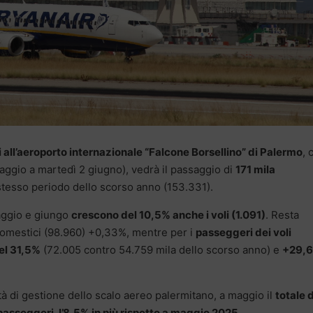
 all’aeroporto internazionale “Falcone Borsellino” di Palermo
, 
ggio a martedì 2 giugno), vedrà il passaggio di
171 mila
 stesso periodo dello scorso anno (153.331).
maggio e giungo
crescono del 10,5% anche i voli (1.091)
. Resta
i domestici (98.960) +0,33%, mentre per i
passeggeri dei voli
del 31,5%
(72.005 contro 54.759 mila dello scorso anno) e
+29,
tà di gestione dello scalo aereo palermitano, a maggio il
totale 
 passeggeri, l’8,5% in più rispetto a maggio 2025
.