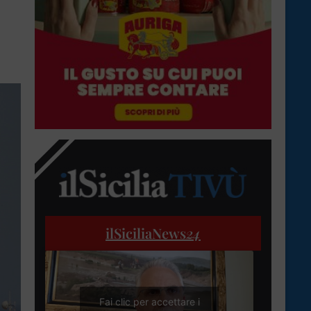
ilSiciliaNews
24
Fai clic per accettare i