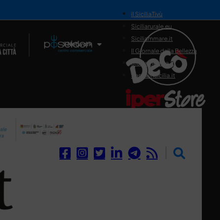
il SiciliaTivù
Siciliarurale.eu
Siciliammare.it
Il Network
Il Giornale della Bellezza
Siciliamedica.it
Sanitainsicilia.it