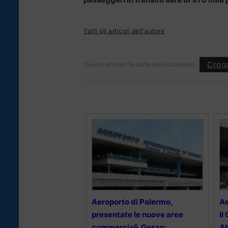
Tutti gli articoli dell'autore
Cron
Questo articolo fa parte delle categorie:
Aeroporto di Palermo,
Ae
presentate le nuove aree
il
commerciali. Gesap:
Ab