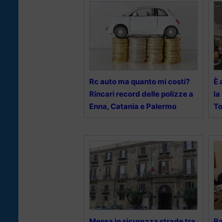
Rc auto ma quanto mi costi?
È 
Rincari record delle polizze a
la
Enna, Catania e Palermo
To
Messa in sicurezza strade tra
Ra