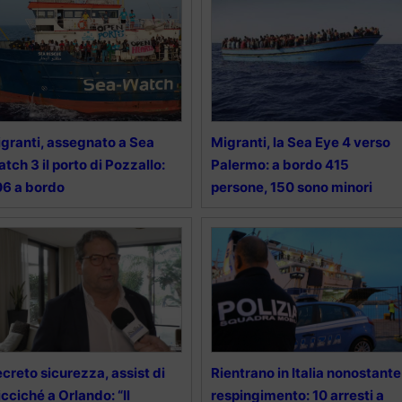
granti, assegnato a Sea
Migranti, la Sea Eye 4 verso
tch 3 il porto di Pozzallo:
Palermo: a bordo 415
6 a bordo
persone, 150 sono minori
creto sicurezza, assist di
Rientrano in Italia nonostante
cciché a Orlando: “Il
respingimento: 10 arresti a