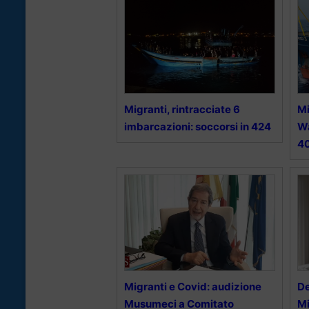
Migranti, rintracciate 6
Mi
imbarcazioni: soccorsi in 424
Wa
40
Migranti e Covid: audizione
De
Musumeci a Comitato
Mi