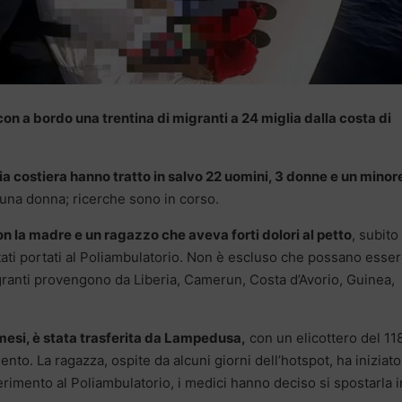
on a bordo una trentina di migranti a 24 miglia dalla costa di
ia costiera hanno tratto in salvo 22 uomini, 3 donne e un minor
una donna; ricerche sono in corso.
n la madre e un ragazzo che aveva forti dolori al petto
, subito
tati portati al Poliambulatorio. Non è escluso che possano esse
I migranti provengono da Liberia, Camerun, Costa d’Avorio, Guinea,
mesi, è stata trasferita da Lampedusa,
con un elicottero del 11
ento. La ragazza, ospite da alcuni giorni dell’hotspot, ha iniziato
erimento al Poliambulatorio, i medici hanno deciso si spostarla i