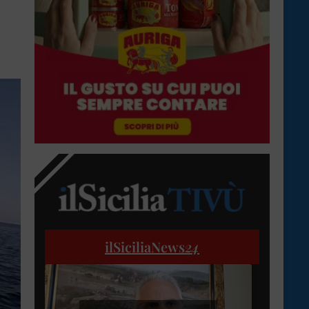
ilSiciliaNews
24