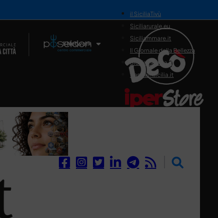
il SiciliaTivù
Siciliarurale.eu
Siciliammare.it
Il Network
Il Giornale della Bellezza
Siciliamedica.it
Sanitainsicilia.it