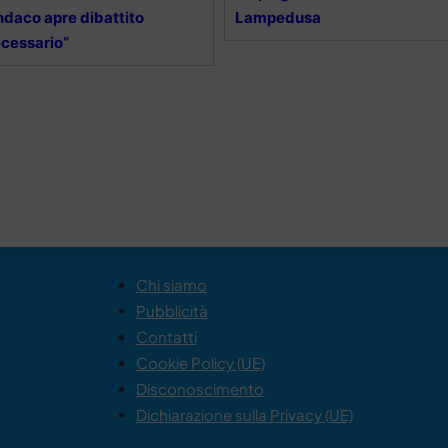
ndaco apre dibattito
Lampedusa
cessario”
Chi siamo
Pubblicità
Contatti
Cookie Policy (UE)
Disconoscimento
Dichiarazione sulla Privacy (UE)