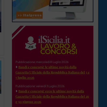
Pubblicazione: mercoledì 8 Luglio 2026
Bandi e concorsi: le ultime novità dalla
Gazzetta Ufficiale della Repubblica Italiana del 3 e
7 luglio 2026
Pubblicazione: venerdì 3 Luglio 2026
Bandi e concorsi: ecco le ultime novità dalla
Gazzetta Ufficiale della Repubblica Italiana del 26
e 30 giugno 2026