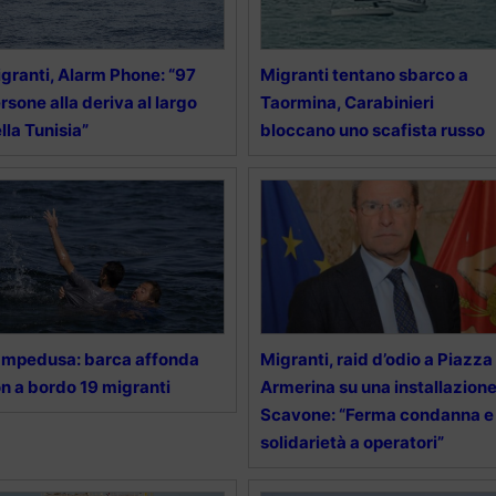
granti, Alarm Phone: “97
Migranti tentano sbarco a
rsone alla deriva al largo
Taormina, Carabinieri
lla Tunisia”
bloccano uno scafista russo
mpedusa: barca affonda
Migranti, raid d’odio a Piazza
n a bordo 19 migranti
Armerina su una installazione
Scavone: “Ferma condanna e
solidarietà a operatori”