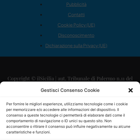
Pubblicità
Contatti
Cookie Policy (UE)
Disconoscimento
Dichiarazione sulla Privacy (UE)
Copyright © ilSicilia | aut. Tribunale di Palermo n.11 del
29/09/2015
Gestisci Consenso Cookie
Editore: Mercurio Comunicazione Soc. Coop. A.R.L.
Per fornire le migliori esperienze, utilizziamo tecnologie come i cookie
per memorizzare e/o accedere alle informazioni del dispositivo. Il
Direttore Editoriale: Maurizio Scaglione
consenso a queste tecnologie ci permetterà di elaborare dati come il
comportamento di navigazione o ID unici su questo sito. Non
Direttore Responsabile: Maria Calabrese
acconsentire o ritirare il consenso può influire negativamente su alcune
caratteristiche e funzioni.