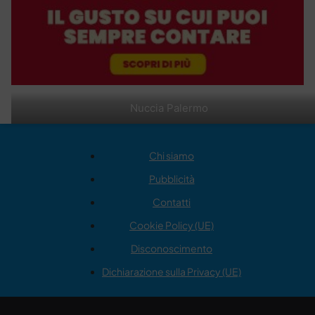
Nuccia Palermo
Chi siamo
Pubblicità
Contatti
Cookie Policy (UE)
Disconoscimento
Dichiarazione sulla Privacy (UE)