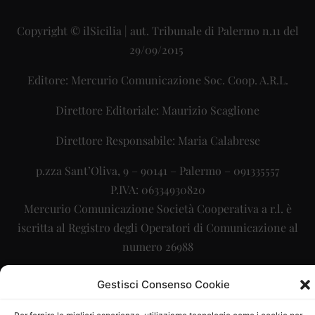
Copyright © ilSicilia | aut. Tribunale di Palermo n.11 del
29/09/2015
Editore: Mercurio Comunicazione Soc. Coop. A.R.L.
Direttore Editoriale: Maurizio Scaglione
Direttore Responsabile: Maria Calabrese
p.zza Sant’Oliva, 9 – 90141 – Palermo – 091335557
P.IVA: 06334930820
Mercurio Comunicazione Società Cooperativa a r.l. è
iscritta al Registro degli Operatori di Comunicazione al
numero 26988
Sito gestito da
La Digitale srl
–
info@ladigitale.it
Gestisci Consenso Cookie