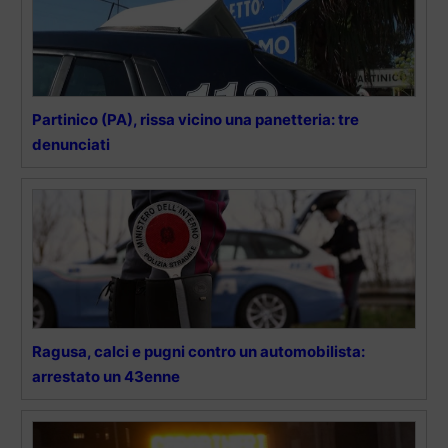
Partinico (PA), rissa vicino una panetteria: tre
denunciati
Ragusa, calci e pugni contro un automobilista:
arrestato un 43enne