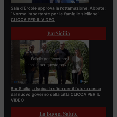
Sala d’Ercole approva la rottamazione, Abbate:
“Norma importante per le famiglie siciliane”
CLICCA PER IL VIDEO
BarSicilia
Fai clic per accettare i
cookie per questo servizio
Bar Sicilia, a Ispica la sfida per il futuro passa
dal nuovo governo della città CLICCA PER IL
VIDEO
La Buona Salute