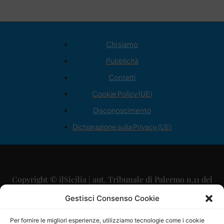
Chi siamo
Pubblicità
Contatti
Cookie Policy (UE)
Disconoscimento
Dichiarazione sulla Privacy (UE)
Copyright © ilSicilia | aut. Tribunale di Palermo n.11 del
29/09/2015
Gestisci Consenso Cookie
Editore: Mercurio Comunicazione Soc. Coop. A.R.L.
Per fornire le migliori esperienze, utilizziamo tecnologie come i cookie