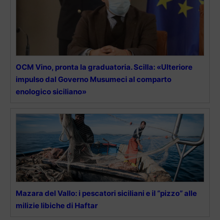
OCM Vino, pronta la graduatoria. Scilla: «Ulteriore
impulso dal Governo Musumeci al comparto
enologico siciliano»
Mazara del Vallo: i pescatori siciliani e il “pizzo” alle
milizie libiche di Haftar