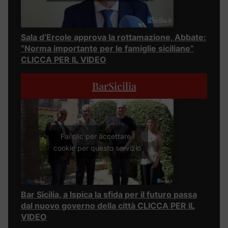
Sala d’Ercole approva la rottamazione, Abbate:
“Norma importante per le famiglie siciliane”
CLICCA PER IL VIDEO
BarSicilia
Fai clic per accettare i
cookie per questo servizio
Bar Sicilia, a Ispica la sfida per il futuro passa
dal nuovo governo della città CLICCA PER IL
VIDEO