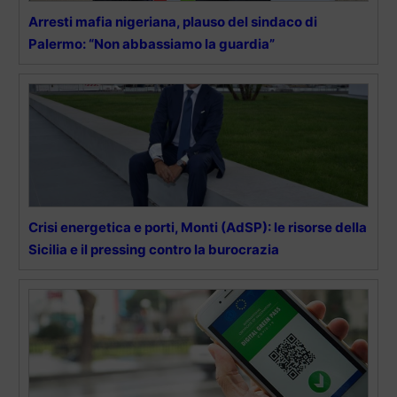
Arresti mafia nigeriana, plauso del sindaco di
Palermo: “Non abbassiamo la guardia”
Crisi energetica e porti, Monti (AdSP): le risorse della
Sicilia e il pressing contro la burocrazia