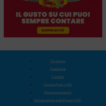
Chi siamo
Pubblicità
Contatti
Cookie Policy (UE)
Disconoscimento
Dichiarazione sulla Privacy (UE)