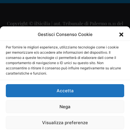
Copyright © ilSicilia | aut. Tribunale di Palermo n.11 del
29/09/2015
Gestisci Consenso Cookie
Editore: Mercurio Comunicazione Soc. Coop. A.R.L.
Per fornire le migliori esperienze, utilizziamo tecnologie come i cookie
per memorizzare e/o accedere alle informazioni del dispositivo. Il
Direttore Editoriale: Maurizio Scaglione
consenso a queste tecnologie ci permetterà di elaborare dati come il
comportamento di navigazione o ID unici su questo sito. Non
Direttore Responsabile: Maria Calabrese
acconsentire o ritirare il consenso può influire negativamente su alcune
caratteristiche e funzioni.
p.zza Sant’Oliva, 9 – 90141 – Palermo – 091335557
P.IVA: 06334930820
Accetta
Mercurio Comunicazione Società Cooperativa a r.l. è
iscritta al Registro degli Operatori di Comunicazione al
Nega
numero 26988
Visualizza preferenze
Sito gestito da
La Digitale srl
–
info@ladigitale.it