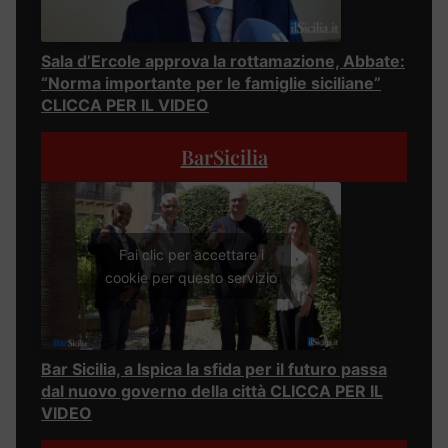
Sala d’Ercole approva la rottamazione, Abbate:
“Norma importante per le famiglie siciliane”
CLICCA PER IL VIDEO
BarSicilia
Fai clic per accettare i
cookie per questo servizio
Bar Sicilia, a Ispica la sfida per il futuro passa
dal nuovo governo della città CLICCA PER IL
VIDEO