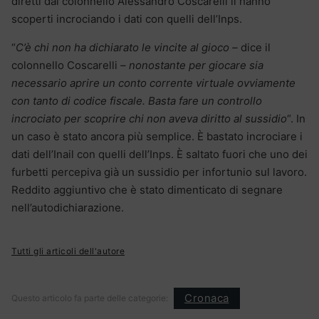
diretti dal colonnello Alessandro Coscarelli li hanno
scoperti incrociando i dati con quelli dell’Inps.
“
C’è chi non ha dichiarato le vincite al gioco –
dice il
colonnello Coscarelli
– nonostante per giocare sia
necessario aprire un conto corrente virtuale ovviamente
con tanto di codice fiscale. Basta fare un controllo
incrociato per scoprire chi non aveva diritto al sussidio
“. In
un caso è stato ancora più semplice. È bastato incrociare i
dati dell’Inail con quelli dell’Inps. È saltato fuori che uno dei
furbetti percepiva già un sussidio per infortunio sul lavoro.
Reddito aggiuntivo che è stato dimenticato di segnare
nell’autodichiarazione.
Tutti gli articoli dell'autore
Cronaca
Questo articolo fa parte delle categorie: