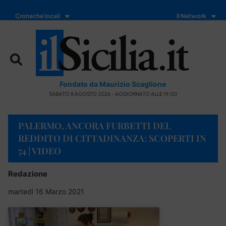
Cronache locali
Il Network
Fondato da Maurizio Scaglione
SABATO 8 AGOSTO 2026 - AGGIORNATO ALLE 19:00
PALERMO, ANCORA FURBETTI DEL
REDDITO DI CITTADINANZA: SCOPERTI IN
74 | VIDEO
Redazione
martedì 16 Marzo 2021