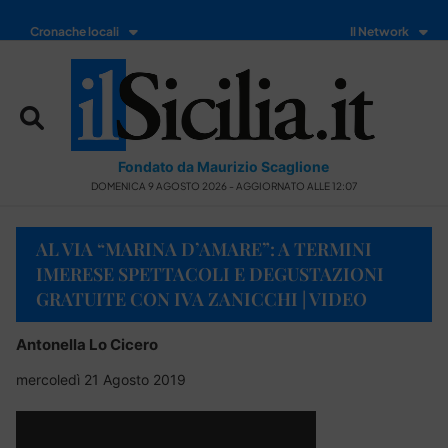
Cronache locali
Il Network
Fondato da Maurizio Scaglione
DOMENICA 9 AGOSTO 2026 - AGGIORNATO ALLE 12:07
AL VIA “MARINA D’AMARE”: A TERMINI
IMERESE SPETTACOLI E DEGUSTAZIONI
GRATUITE CON IVA ZANICCHI | VIDEO
Antonella Lo Cicero
mercoledì 21 Agosto 2019