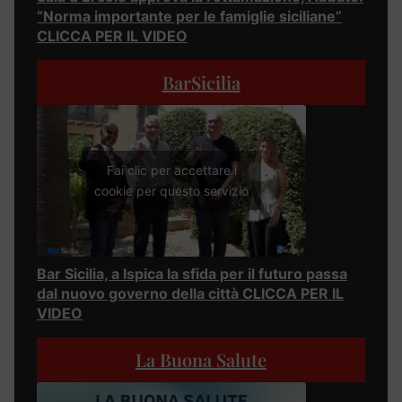
“Norma importante per le famiglie siciliane”
CLICCA PER IL VIDEO
BarSicilia
Fai clic per accettare i
cookie per questo servizio
Bar Sicilia, a Ispica la sfida per il futuro passa
dal nuovo governo della città CLICCA PER IL
VIDEO
La Buona Salute