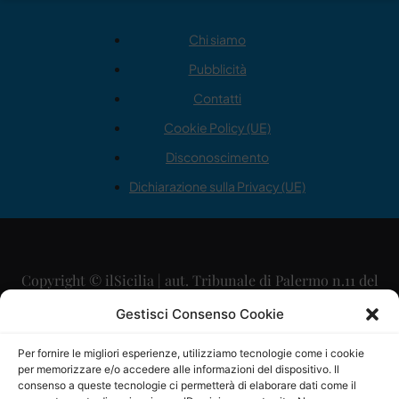
Chi siamo
Pubblicità
Contatti
Cookie Policy (UE)
Disconoscimento
Dichiarazione sulla Privacy (UE)
Copyright © ilSicilia | aut. Tribunale di Palermo n.11 del
29/09/2015
Gestisci Consenso Cookie
Editore: Mercurio Comunicazione Soc. Coop. A.R.L.
Per fornire le migliori esperienze, utilizziamo tecnologie come i cookie
per memorizzare e/o accedere alle informazioni del dispositivo. Il
Direttore Editoriale: Maurizio Scaglione
consenso a queste tecnologie ci permetterà di elaborare dati come il