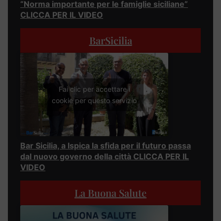
“Norma importante per le famiglie siciliane”
CLICCA PER IL VIDEO
BarSicilia
Fai clic per accettare i
cookie per questo servizio
Bar Sicilia, a Ispica la sfida per il futuro passa
dal nuovo governo della città CLICCA PER IL
VIDEO
La Buona Salute