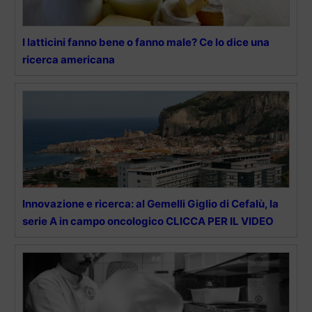
I latticini fanno bene o fanno male? Ce lo dice una
ricerca americana
Innovazione e ricerca: al Gemelli Giglio di Cefalù, la
serie A in campo oncologico CLICCA PER IL VIDEO