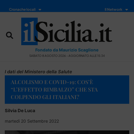
Cronache locali
Il Network
Fondato da Maurizio Scaglione
SABATO 8 AGOSTO 2026 - AGGIORNATO ALLE 15:34
I dati del Ministero della Salute
ALCOLISMO E COVID-19: COS’È
“L’EFFETTO RIMBALZO” CHE STA
COLPENDO GLI ITALIANI?
Silvia De Luca
martedì 20 Settembre 2022