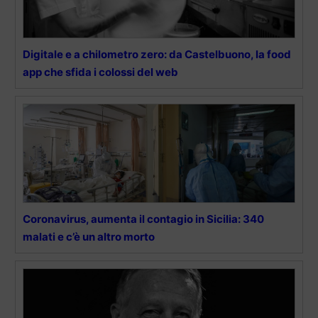
Digitale e a chilometro zero: da Castelbuono, la food
app che sfida i colossi del web
Coronavirus, aumenta il contagio in Sicilia: 340
malati e c’è un altro morto