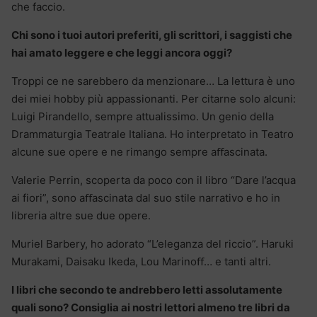
che faccio.
Chi sono i tuoi autori preferiti, gli scrittori, i saggisti che
hai amato leggere e che leggi ancora oggi?
Troppi ce ne sarebbero da menzionare… La lettura è uno
dei miei hobby più appassionanti. Per citarne solo alcuni:
Luigi Pirandello, sempre attualissimo. Un genio della
Drammaturgia Teatrale Italiana. Ho interpretato in Teatro
alcune sue opere e ne rimango sempre aﬀascinata.
Valerie Perrin, scoperta da poco con il libro “Dare l’acqua
ai fiori”, sono aﬀascinata dal suo stile narrativo e ho in
libreria altre sue due opere.
Muriel Barbery, ho adorato “L’eleganza del riccio”. Haruki
Murakami, Daisaku Ikeda, Lou Marinoﬀ… e tanti altri.
I libri che secondo te andrebbero letti assolutamente
quali sono? Consiglia ai nostri lettori almeno tre libri da