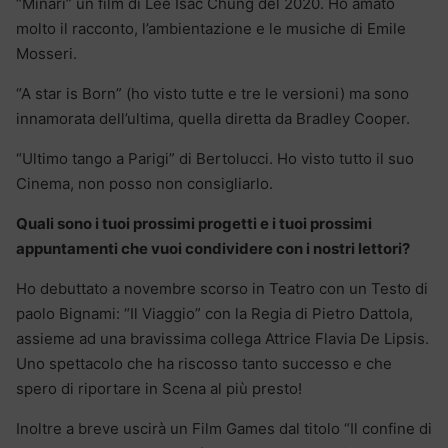
“Minari” un film di Lee Isac Chung del 2020. Ho amato
molto il racconto, l’ambientazione e le musiche di Emile
Mosseri.
“A star is Born” (ho visto tutte e tre le versioni) ma sono
innamorata dell’ultima, quella diretta da Bradley Cooper.
“Ultimo tango a Parigi” di Bertolucci. Ho visto tutto il suo
Cinema, non posso non consigliarlo.
Quali sono i tuoi prossimi progetti e i tuoi prossimi
appuntamenti che vuoi condividere con i nostri lettori?
Ho debuttato a novembre scorso in Teatro con un Testo di
paolo Bignami: “Il Viaggio” con la Regia di Pietro Dattola,
assieme ad una bravissima collega Attrice Flavia De Lipsis.
Uno spettacolo che ha riscosso tanto successo e che
spero di riportare in Scena al più presto!
Inoltre a breve uscirà un Film Games dal titolo “Il confine di