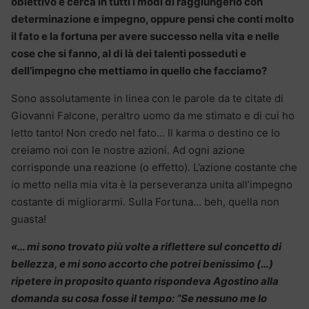
obiettivo e cerca in tutti i modi di raggiungerlo con
determinazione e impegno, oppure pensi che conti molto
il fato e la fortuna per avere successo nella vita e nelle
cose che si fanno, al di là dei talenti posseduti e
dell’impegno che mettiamo in quello che facciamo?
Sono assolutamente in linea con le parole da te citate di
Giovanni Falcone, peraltro uomo da me stimato e di cui ho
letto tanto! Non credo nel fato… Il karma o destino ce lo
creiamo noi con le nostre azioni. Ad ogni azione
corrisponde una reazione (o eﬀetto). L’azione costante che
io metto nella mia vita è la perseveranza unita all’impegno
costante di migliorarmi. Sulla Fortuna… beh, quella non
guasta!
«… mi sono trovato più volte a riflettere sul concetto di
bellezza, e mi sono accorto che potrei benissimo (…)
ripetere in proposito quanto rispondeva Agostino alla
domanda su cosa fosse il tempo: “Se nessuno me lo