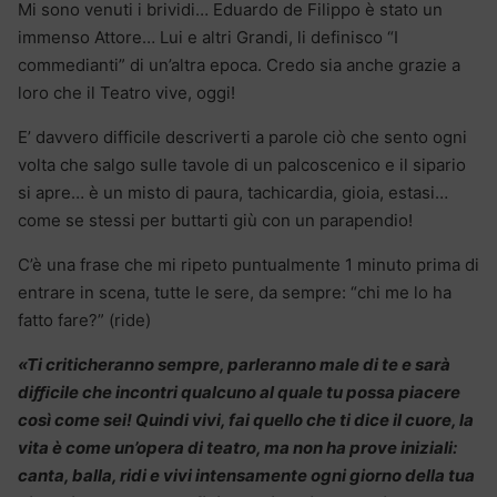
Mi sono venuti i brividi… Eduardo de Filippo è stato un
immenso Attore… Lui e altri Grandi, li definisco “I
commedianti” di un’altra epoca. Credo sia anche grazie a
loro che il Teatro vive, oggi!
E’ davvero difficile descriverti a parole ciò che sento ogni
volta che salgo sulle tavole di un palcoscenico e il sipario
si apre… è un misto di paura, tachicardia, gioia, estasi…
come se stessi per buttarti giù con un parapendio!
C’è una frase che mi ripeto puntualmente 1 minuto prima di
entrare in scena, tutte le sere, da sempre: “chi me lo ha
fatto fare?” (ride)
«Ti criticheranno sempre, parleranno male di te e sarà
diﬃcile che incontri qualcuno al quale tu possa piacere
così come sei! Quindi vivi, fai quello che ti dice il cuore, la
vita è come un’opera di teatro, ma non ha prove iniziali:
canta, balla, ridi e vivi intensamente ogni giorno della tua