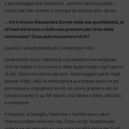
il personaggio che interpreto, vestirmi della sua pelle…
uscire dai miei schemi e provare ad essere altro da me.
… chi è invece Alessandra Donna nella sua quotidianità, al
di fuori dal lavoro e dalla sua passione per l’arte della
recitazione? Cosa puoi raccontarci di te?
Questa è una domanda più complicata (ride).
Innanzitutto sono mamma di una bambina meravigliosa
che ha rubato il mio cuore e dalla quale imparo ogni giorno
di più. Sono una donna del sud, nella maggior parte degli
aspetti (ride), odio la menzogna e purtroppo sono un po’
permalosa e orgogliosa ma ho un cuore grande e chi mi
conosce bene lo sa. Mi reputo una donna solare, altruista
e simpatica!
Il rispetto, la famiglia, l’amicizia e l’umiltà sono valori
imprescindibili nella mia vita. Sono un po’ testarda alle
volte e se mi impunto su una cosa (qualità tipica del Sud)