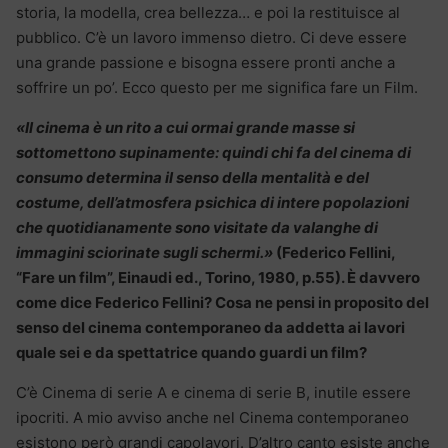
storia, la modella, crea bellezza… e poi la restituisce al
pubblico. C’è un lavoro immenso dietro. Ci deve essere
una grande passione e bisogna essere pronti anche a
soffrire un po’. Ecco questo per me significa fare un Film.
«Il cinema è un rito a cui ormai grande masse si
sottomettono supinamente: quindi chi fa del cinema di
consumo determina il senso della mentalità e del
costume, dell’atmosfera psichica di intere popolazioni
che quotidianamente sono visitate da valanghe di
immagini sciorinate sugli schermi.»
(Federico Fellini,
“Fare un film”, Einaudi ed., Torino, 1980, p.55). È davvero
come dice Federico Fellini? Cosa ne pensi in proposito del
senso del cinema contemporaneo da addetta ai lavori
quale sei e da spettatrice quando guardi un film?
C’è Cinema di serie A e cinema di serie B, inutile essere
ipocriti. A mio avviso anche nel Cinema contemporaneo
esistono però grandi capolavori. D’altro canto esiste anche