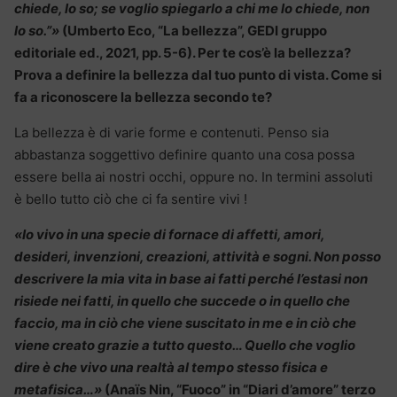
chiede, lo so; se voglio spiegarlo a chi me lo chiede, non
lo so.”»
(Umberto Eco, “La bellezza”, GEDI gruppo
editoriale ed., 2021, pp. 5-6). Per te cos’è la bellezza?
Prova a definire la bellezza dal tuo punto di vista. Come si
fa a riconoscere la bellezza secondo te?
La bellezza è di varie forme e contenuti. Penso sia
abbastanza soggettivo definire quanto una cosa possa
essere bella ai nostri occhi, oppure no. In termini assoluti
è bello tutto ciò che ci fa sentire vivi !
«Io vivo in una specie di fornace di affetti, amori,
desideri, invenzioni, creazioni, attività e sogni. Non posso
descrivere la mia vita in base ai fatti perché l’estasi non
risiede nei fatti, in quello che succede o in quello che
faccio, ma in ciò che viene suscitato in me e in ciò che
viene creato grazie a tutto questo… Quello che voglio
dire è che vivo una realtà al tempo stesso fisica e
metafisica…»
(Anaïs Nin, “Fuoco” in “Diari d’amore” terzo