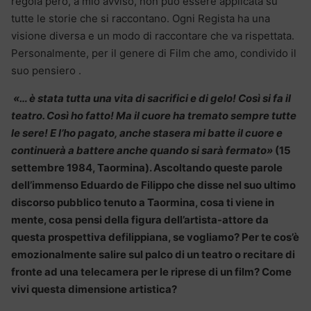
regola però, a mio avviso, non può essere applicata su
tutte le storie che si raccontano. Ogni Regista ha una
visione diversa e un modo di raccontare che va rispettata.
Personalmente, per il genere di Film che amo, condivido il
suo pensiero .
«… è stata tutta una vita di sacrifici e di gelo! Così si fa il
teatro. Così ho fatto! Ma il cuore ha tremato sempre tutte
le sere! E l’ho pagato, anche stasera mi batte il cuore e
continuerà a battere anche quando si sarà fermato»
(15
settembre 1984, Taormina). Ascoltando queste parole
dell’immenso Eduardo de Filippo che disse nel suo ultimo
discorso pubblico tenuto a Taormina, cosa ti viene in
mente, cosa pensi della figura dell’artista-attore da
questa prospettiva defilippiana, se vogliamo? Per te cos’è
emozionalmente salire sul palco di un teatro o recitare di
fronte ad una telecamera per le riprese di un film? Come
vivi questa dimensione artistica?