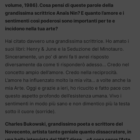
volume, 1986). Cosa pensi di queste parole della
grandissima scrittrice Anaïs Nin? E quanto l’amore e i
sentimenti così poderosi sono importanti per te e
incidono nella tua arte?
Hai citato davvero una grandissima scrittrice. Ho amato i
suoi libri: Henry & June e la Seduzione del Minotauro.
Sinceramente, un po’ di anni fa ti avrei risposto
diversamente da come ti risponderò adesso… Credo nel
concetto ampio dell’amore. Credo nella reciprocità.
L’amore ha influenzato molto la mia vita… a volte anche la
mia Arte. Oggi e grazie a ieri, ho ricucito e fatto pace con
questo aspetto profondo dell’esistenza umana. Vivo i
sentimenti in modo più sano e non dimentico più la testa
sotto il cuore (sorride).
Charles Bukowski, grandissimo poeta e scrittore del
Novecento, artista tanto geniale quanto dissacratore, in
una bella intervista del 1967 disse…
«A cosa serve l’Arte