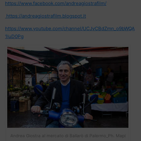
https://www.facebook.com/andreagiostrafilm/
https://andreagiostrafilm.blogspot.it
https://www.youtube.com/channel/UCJvCBdZmn_o9bWQA
1IuD0Pg
Andrea Giostra al mercato di Ballarò di Palermo_Ph. Mapi