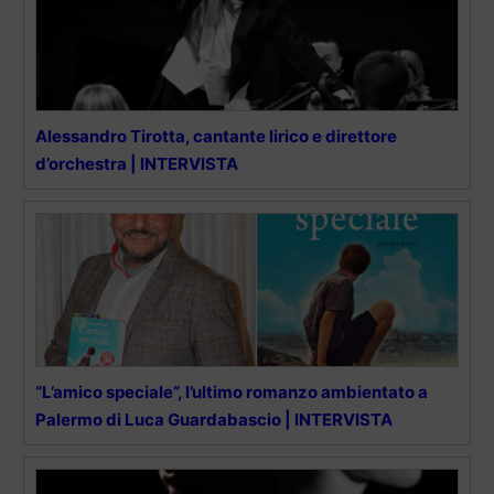
Alessandro Tirotta, cantante lirico e direttore
d’orchestra | INTERVISTA
“L’amico speciale”, l’ultimo romanzo ambientato a
Palermo di Luca Guardabascio | INTERVISTA