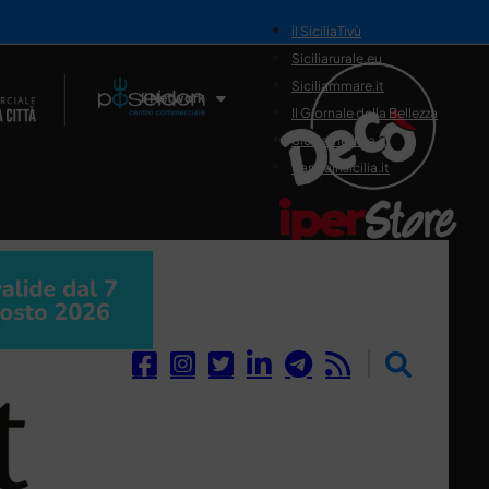
il SiciliaTivù
Siciliarurale.eu
Siciliammare.it
Il Network
Il Giornale della Bellezza
Siciliamedica.it
Sanitainsicilia.it