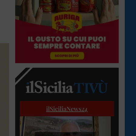
ilSiciliaNews
24