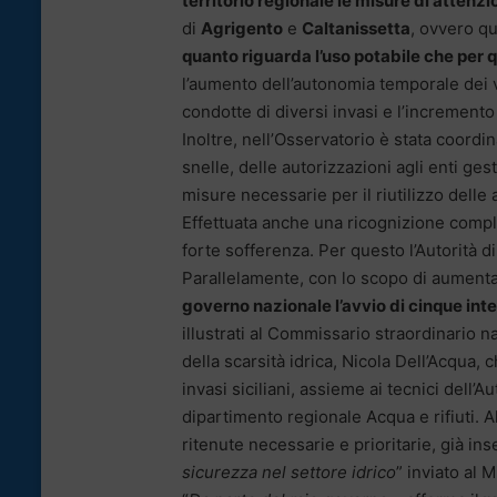
territorio regionale le misure di attenz
di
Agrigento
e
Caltanissetta
, ovvero q
quanto riguarda l’uso potabile che per qu
l’aumento dell’autonomia temporale dei vo
condotte di diversi invasi e l’incremento 
Inoltre, nell’Osservatorio è stata coordina
snelle, delle autorizzazioni agli enti ges
misure necessarie per il riutilizzo delle 
Effettuata anche una ricognizione comple
forte sofferenza. Per questo l’Autorità di 
Parallelamente, con lo scopo di aumenta
governo nazionale l’avvio di cinque inter
illustrati al Commissario straordinario 
della scarsità idrica, Nicola Dell’Acqua, 
invasi siciliani, assieme ai tecnici dell’A
dipartimento regionale Acqua e rifiuti. A
ritenute necessarie e prioritarie, già inse
sicurezza nel settore idrico
” inviato al 