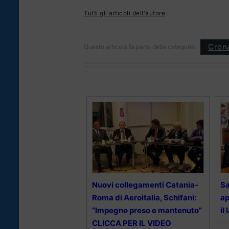
Tutti gli articoli dell'autore
Cron
Questo articolo fa parte delle categorie:
Nuovi collegamenti Catania-
Sa
Roma di Aeroitalia, Schifani:
ap
“Impegno preso e mantenuto”
il
CLICCA PER IL VIDEO