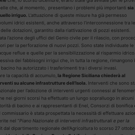
ione
che, lo scorso dicembre, erano state già avviate per le prov
uelle che, al momento, presentano i problemi più importanti
sia
ello irriguo.
L’attuazione di queste misure ha già permesso
lumi idrici esistenti, anche attraverso l’interconnessione tra l
delle dotazioni, garantito dalla riattivazione di pozzi esistenti.
ta l’azione degli uffici del Genio civile per il rilascio, con proc
tori per la perforazione di nuovi pozzi. Sono state individuate le
acque reflue e quelle per la sensibilizzazione al risparmio idrico
ssiva dei fabbisogni irrigui che, in tutta la regione, rimangono 
bacino ha autorizzato i trasferimenti tra i diversi invasi.
re la capacità di accumulo,
la Regione Siciliana chiederà al
venti su alcune infrastrutture dell’Isola.
Interventi che sono st
nazionale per l’adozione di interventi urgenti connessi al fenome
che nei giorni scorsi ha effettuato un lungo sopralluogo in alcuni
utorità di bacino e ai rappresentanti di Enel, Consorzi di bonifica 
l commissario è stata prospettata la necessità di effettuare azio
rite nel “
Piano Nazionale di interventi infrastrutturali e per la
Mit dal dipartimento regionale dell’Agricoltura lo scorso 27 ottobr