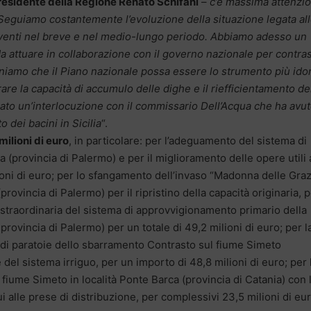
esidente della Regione Renato Schifani
–
c’è massima attenzi
 Seguiamo costantemente l’evoluzione della situazione legata al
venti nel breve e nel medio-lungo periodo. Abbiamo adesso un
a attuare in collaborazione con il governo nazionale per contra
teniamo che il Piano nazionale possa essere lo strumento più id
are la capacità di accumulo delle dighe e il riefficientamento de
ato un’interlocuzione con il commissario Dell’Acqua che ha avu
 dei bacini in Sicilia
“.
milioni di euro
, in particolare: per l’adeguamento del sistema di
(provincia di Palermo) e per il miglioramento delle opere utili 
oni di euro; per lo sfangamento dell’invaso “Madonna delle Graz
rovincia di Palermo) per il ripristino della capacità originaria, 
 straordinaria del sistema di approvvigionamento primario della
provincia di Palermo) per un totale di 49,2 milioni di euro; per l
di paratoie dello sbarramento Contrasto sul fiume Simeto
 del sistema irriguo, per un importo di 48,8 milioni di euro; per 
 fiume Simeto in località Ponte Barca (provincia di Catania) con 
 alle prese di distribuzione, per complessivi 23,5 milioni di eur