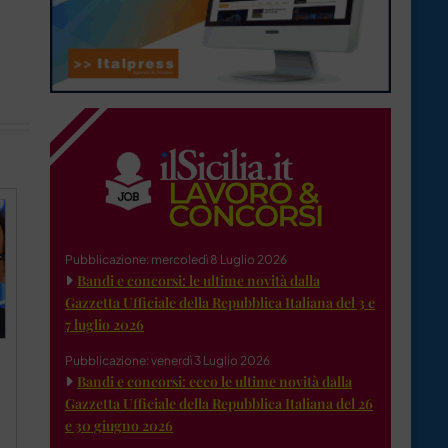
Pubblicazione: mercoledì 8 Luglio 2026
Bandi e concorsi: le ultime novità dalla
Gazzetta Ufficiale della Repubblica Italiana del 3 e
7 luglio 2026
Pubblicazione: venerdì 3 Luglio 2026
Bandi e concorsi: ecco le ultime novità dalla
Gazzetta Ufficiale della Repubblica Italiana del 26
e 30 giugno 2026