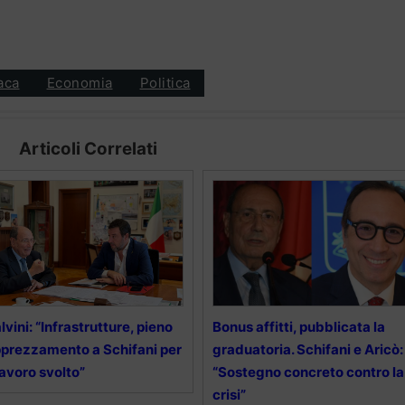
aca
Economia
Politica
Articoli Correlati
lvini: “Infrastrutture, pieno
Bonus affitti, pubblicata la
prezzamento a Schifani per
graduatoria. Schifani e Aricò:
 lavoro svolto”
“Sostegno concreto contro la
crisi”