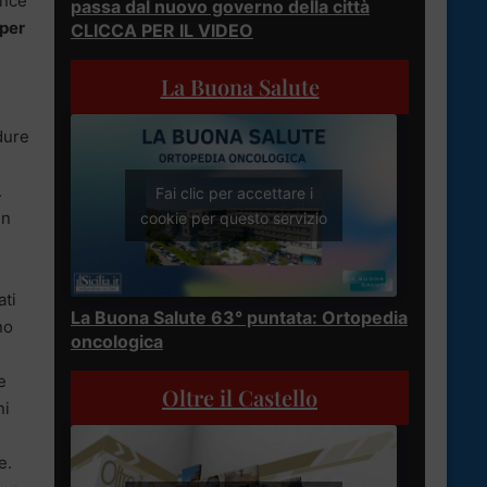
ince
passa dal nuovo governo della città
 per
CLICCA PER IL VIDEO
e
La Buona Salute
edure
.
Fai clic per accettare i
in
cookie per questo servizio
ati
La Buona Salute 63° puntata: Ortopedia
no
oncologica
e
Oltre il Castello
ni
e.