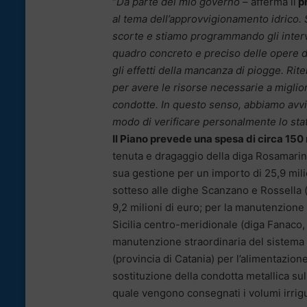
“
Da parte del mio governo
– afferma il
pr
al tema dell’approvvigionamento idrico.
scorte e stiamo programmando gli inter
quadro concreto e preciso delle opere d
gli effetti della mancanza di piogge. Ri
per avere le risorse necessarie a miglior
condotte. In questo senso, abbiamo avvi
modo di verificare personalmente lo stato
Il Piano prevede una spesa di circa 150 
tenuta e dragaggio della diga Rosamarina 
sua gestione per un importo di 25,9 mili
sotteso alle dighe Scanzano e Rossella (p
9,2 milioni di euro; per la manutenzione
Sicilia centro-meridionale (diga Fanaco, 
manutenzione straordinaria del sistema 
(provincia di Catania) per l’alimentazione
sostituzione della condotta metallica sul
quale vengono consegnati i volumi irrigui