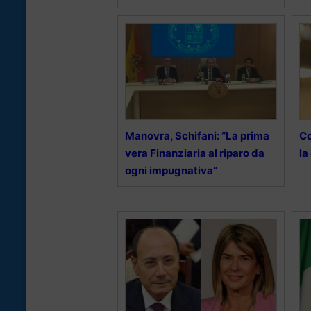
Manovra, Schifani: “La prima
Co
vera Finanziaria al riparo da
la
ogni impugnativa”