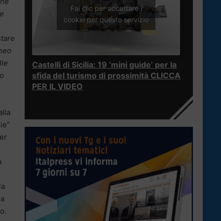
one
Fai clic per accettare i
le
cookie per questo servizio
stare
oneo
lle
Castelli di Sicilia: 19 ‘mini guide’ per la
to
sfida del turismo di prossimità CLICCA
PER IL VIDEO
alla
ie”
per
a
la
la
o.