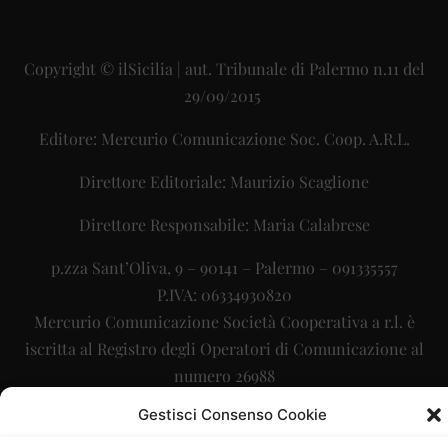
Copyright © ilSicilia | aut. Tribunale di Palermo n.11 del
29/09/2015
Editore: Mercurio Comunicazione Soc. Coop. A.R.L.
Direttore Editoriale: Maurizio Scaglione
Direttore Responsabile: Maria Calabrese
p.zza Sant’Oliva, 9 – 90141 – Palermo – 091335557
P.IVA: 06334930820
Mercurio Comunicazione Società Cooperativa a r.l. è
iscritta al Registro degli Operatori di Comunicazione al
numero 26988
Gestisci Consenso Cookie
Sito gestito da
La Digitale srl
–
info@ladigitale.it