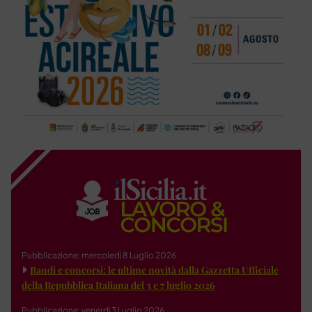
Pubblicazione: mercoledì 8 Luglio 2026
Bandi e concorsi: le ultime novità dalla Gazzetta Ufficiale
della Repubblica Italiana del 3 e 7 luglio 2026
Pubblicazione: venerdì 3 Luglio 2026