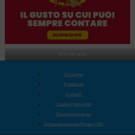
Nino Minardo
Chi siamo
Pubblicità
Contatti
Cookie Policy (UE)
Disconoscimento
Dichiarazione sulla Privacy (UE)