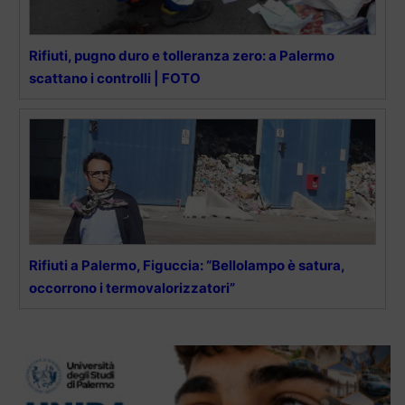
Rifiuti, pugno duro e tolleranza zero: a Palermo
scattano i controlli | FOTO
Rifiuti a Palermo, Figuccia: “Bellolampo è satura,
occorrono i termovalorizzatori”