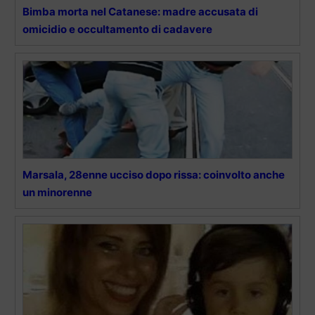
Bimba morta nel Catanese: madre accusata di
omicidio e occultamento di cadavere
Marsala, 28enne ucciso dopo rissa: coinvolto anche
un minorenne