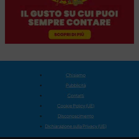
Chi siamo
Pubblicità
Contatti
Cookie Policy (UE)
Disconoscimento
Dichiarazione sulla Privacy (UE)