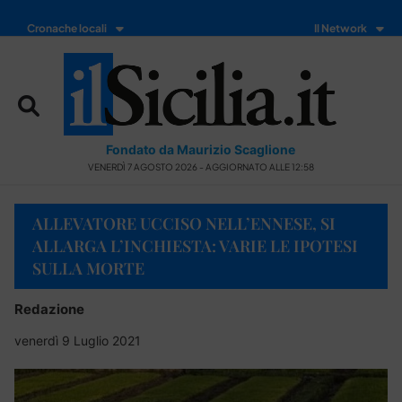
Cronache locali
Il Network
Fondato da Maurizio Scaglione
VENERDÌ 7 AGOSTO 2026 - AGGIORNATO ALLE 12:58
ALLEVATORE UCCISO NELL’ENNESE, SI
ALLARGA L’INCHIESTA: VARIE LE IPOTESI
SULLA MORTE
Redazione
venerdì 9 Luglio 2021