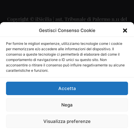
Copyright © ilSicilia | aut. Tribunale di Palermo n.11 del
29/09/2015
Gestisci Consenso Cookie
Editore: Mercurio Comunicazione Soc. Coop. A.R.L.
Per fornire le migliori esperienze, utilizziamo tecnologie come i cookie
per memorizzare e/o accedere alle informazioni del dispositivo. Il
Direttore Editoriale: Maurizio Scaglione
consenso a queste tecnologie ci permetterà di elaborare dati come il
comportamento di navigazione o ID unici su questo sito. Non
Direttore Responsabile: Maria Calabrese
acconsentire o ritirare il consenso può influire negativamente su alcune
caratteristiche e funzioni.
p.zza Sant’Oliva, 9 – 90141 – Palermo – 091335557
P.IVA: 06334930820
Accetta
Mercurio Comunicazione Società Cooperativa a r.l. è
iscritta al Registro degli Operatori di Comunicazione al
Nega
numero 26988
Visualizza preferenze
Sito gestito da
La Digitale srl
–
info@ladigitale.it