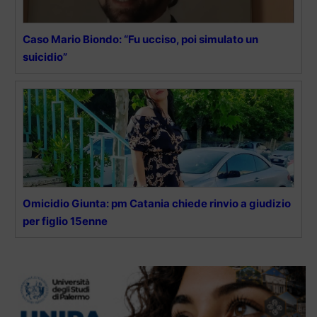
Caso Mario Biondo: “Fu ucciso, poi simulato un
suicidio”
Omicidio Giunta: pm Catania chiede rinvio a giudizio
per figlio 15enne