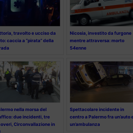
ttoria, travolto e ucciso da
Nicosia, investito da furgone
to: caccia a “pirata” della
mentre attraversa: morto
rada
54enne
lermo nella morsa del
Spettacolare incidente in
affico: due incidenti, tre
centro a Palermo fra un’auto 
coveri, Circonvallazione in
un’ambulanza
t