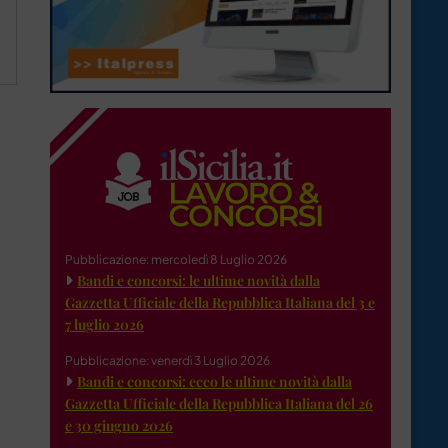
Pubblicazione: mercoledì 8 Luglio 2026
Bandi e concorsi: le ultime novità dalla
Gazzetta Ufficiale della Repubblica Italiana del 3 e
7 luglio 2026
Pubblicazione: venerdì 3 Luglio 2026
Bandi e concorsi: ecco le ultime novità dalla
Gazzetta Ufficiale della Repubblica Italiana del 26
e 30 giugno 2026