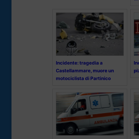
Incidente: tragedia a
In
Castellammare, muore un
pi
motociclista di Partinico