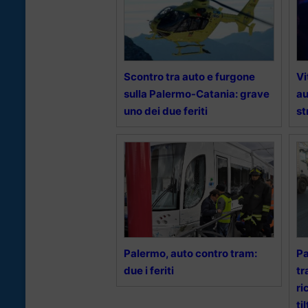
Scontro tra auto e furgone
Vi
sulla Palermo-Catania: grave
au
uno dei due feriti
st
Palermo, auto contro tram:
Pa
due i feriti
tr
ri
til