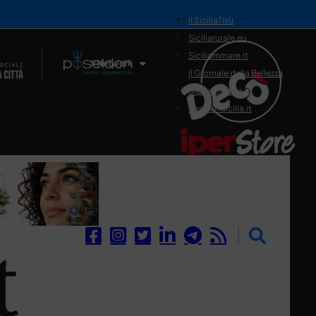
il SiciliaTivù
Siciliarurale.eu
Siciliammare.it
Il Network
Il Giornale della Bellezza
Siciliamedica.it
Sanitainsicilia.it