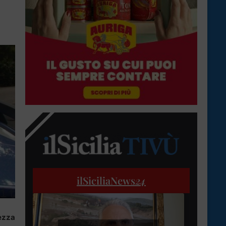
ilSiciliaNews
24
tezza