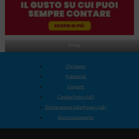
Amap
Chi siamo
Pubblicità
Contatti
Cookie Policy (UE)
Dichiarazione sulla Privacy (UE)
Disconoscimento