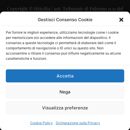
Copyright © ilSicilia | aut. Tribunale di Palermo n.11 del
29/09/2015
Gestisci Consenso Cookie
Editore: Mercurio Comunicazione Soc. Coop. A.R.L.
Per fornire le migliori esperienze, utilizziamo tecnologie come i cookie
per memorizzare e/o accedere alle informazioni del dispositivo. Il
Direttore Editoriale: Maurizio Scaglione
consenso a queste tecnologie ci permetterà di elaborare dati come il
comportamento di navigazione o ID unici su questo sito. Non
Direttore Responsabile: Maria Calabrese
acconsentire o ritirare il consenso può influire negativamente su alcune
caratteristiche e funzioni.
p.zza Sant’Oliva, 9 – 90141 – Palermo – 091335557
P.IVA: 06334930820
Accetta
Mercurio Comunicazione Società Cooperativa a r.l. è
iscritta al Registro degli Operatori di Comunicazione al
Nega
numero 26988
Visualizza preferenze
Sito gestito da
La Digitale srl
–
info@ladigitale.it
Cookie Policy
Dichiarazione sulla Privacy