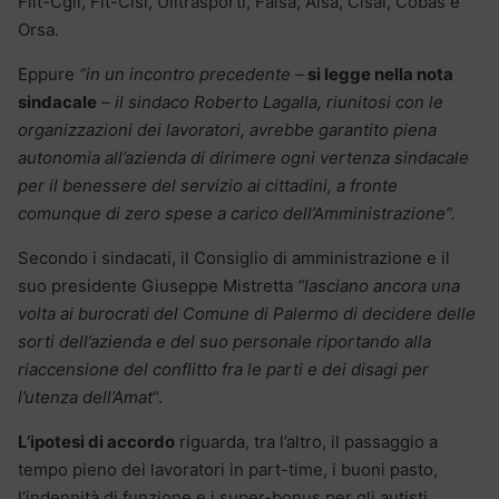
Filt-Cgil, Fit-Cisl, Uiltrasporti, Faisa, Aisa, Cisal, Cobas e
Orsa.
Eppure
“in un incontro precedente –
si legge nella nota
sindacale
– il sindaco Roberto Lagalla, riunitosi con le
organizzazioni dei lavoratori, avrebbe garantito piena
autonomia all’azienda di dirimere ogni vertenza sindacale
per il benessere del servizio ai cittadini, a fronte
comunque di zero spese a carico dell’Amministrazione”.
Secondo i sindacati, il Consiglio di amministrazione e il
suo presidente Giuseppe Mistretta
“lasciano ancora una
volta ai burocrati del Comune di Palermo di decidere delle
sorti dell’azienda e del suo personale riportando alla
riaccensione del conflitto fra le parti e dei disagi per
l’utenza dell’Amat
“.
L’ipotesi di accordo
riguarda, tra l’altro, il passaggio a
tempo pieno dei lavoratori in part-time, i buoni pasto,
l’indennità di funzione e i super-bonus per gli autisti.