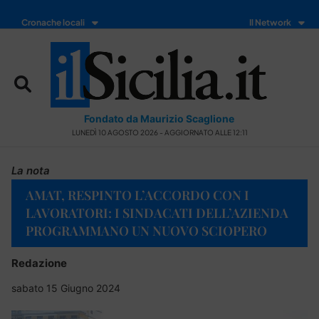
Cronache locali
Il Network
Fondato da Maurizio Scaglione
LUNEDÌ 10 AGOSTO 2026 - AGGIORNATO ALLE 12:11
La nota
AMAT, RESPINTO L’ACCORDO CON I
LAVORATORI: I SINDACATI DELL’AZIENDA
PROGRAMMANO UN NUOVO SCIOPERO
Redazione
sabato 15 Giugno 2024