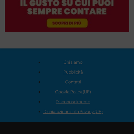
Chi siamo
Pubblicità
Contatti
Cookie Policy (UE)
Disconoscimento
Dichiarazione sulla Privacy (UE)