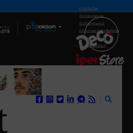
il SiciliaTivù
Siciliarurale.eu
Siciliammare.it
Il Network
Il Giornale della Bellezza
Siciliamedica.it
Sanitainsicilia.it