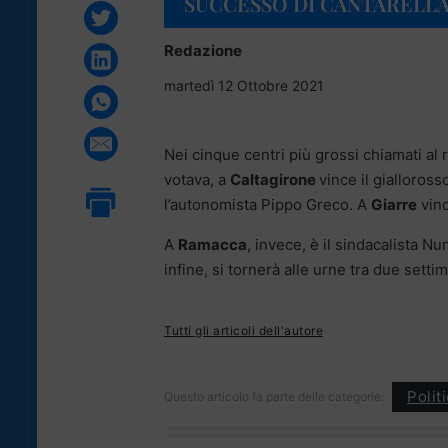
SUCCESSO DI CANTARELLA
Redazione
martedì 12 Ottobre 2021
Nei cinque centri più grossi chiamati al r
votava, a
Caltagirone
vince il gialloros
l’autonomista Pippo Greco. A
Giarre
vinc
A
Ramacca
, invece, è il sindacalista N
infine, si tornerà alle urne tra due sett
Tutti gli articoli dell'autore
Polit
Questo articolo fa parte delle categorie: