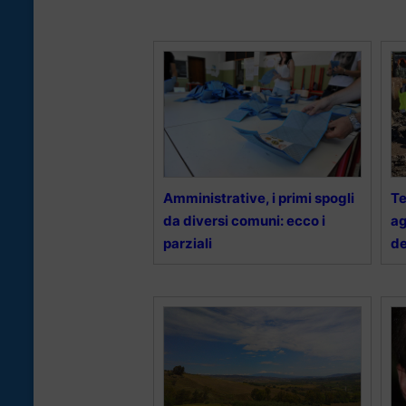
Amministrative, i primi spogli
Te
da diversi comuni: ecco i
ag
parziali
de