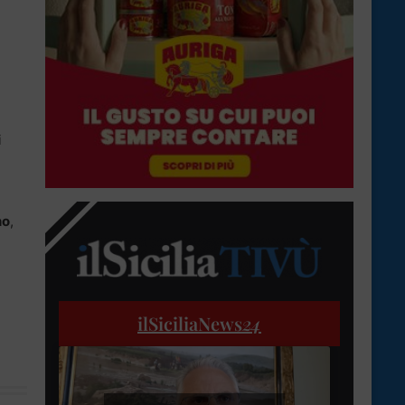
i
no
,
ilSiciliaNews
24