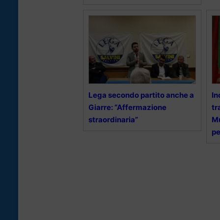
Lega secondo partito anche a
In
Giarre: “Affermazione
tr
straordinaria”
Mu
pe