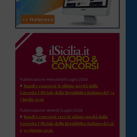
Pubblicazione: mercoledì 8 Luglio 2026
Bandi e concorsi: le ultime novità dalla
Gazzetta Ufficiale della Repubblica Italiana del 3 e
7 luglio 2026
Pubblicazione: venerdì 3 Luglio 2026
Bandi e concorsi: ecco le ultime novità dalla
Gazzetta Ufficiale della Repubblica Italiana del 26
e 30 giugno 2026