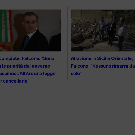
compiute, Falcone: “Sono
Alluvione in Sicilia Orientale,
a le priorità del governo
Falcone: “Nessuno rimarrà da
sumeci. All’Ars una legge
solo”
r cancellarle”