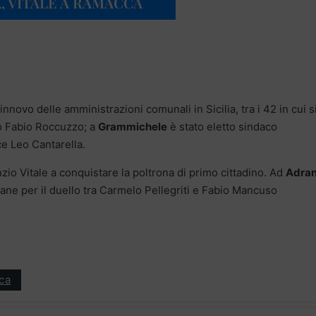
, VITALE A RAMACCA
innovo delle amministrazioni comunali in Sicilia, tra i 42 in cui s
so Fabio Roccuzzo; a
Grammichele
è stato eletto sindaco
e Leo Cantarella.
unzio Vitale a conquistare la poltrona di primo cittadino. Ad
Adra
imane per il duello tra Carmelo Pellegriti e Fabio Mancuso
ica