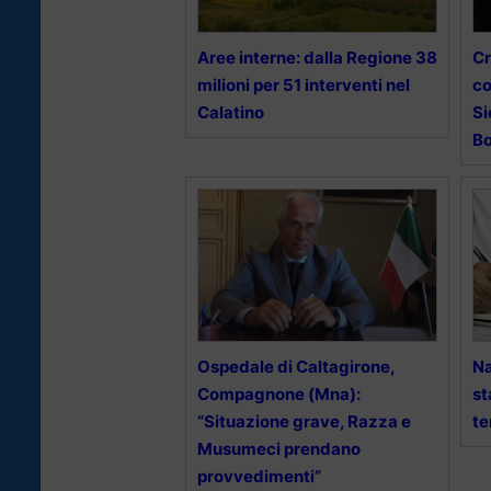
Aree interne: dalla Regione 38
Cr
milioni per 51 interventi nel
co
Calatino
Si
B
Ospedale di Caltagirone,
Na
Compagnone (Mna):
st
“Situazione grave, Razza e
te
Musumeci prendano
provvedimenti”