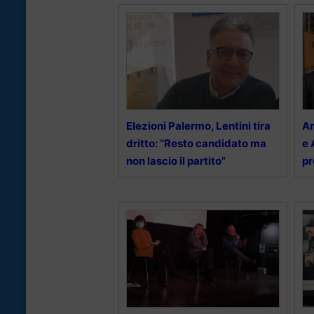
Elezioni Palermo, Lentini tira
Am
dritto: “Resto candidato ma
e 
non lascio il partito”
pr