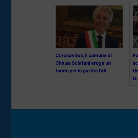
Coronavirus, il comune di
Pa
Chiusa Sclafani eroga un
sc
fondo per le partite IVA
(M
O