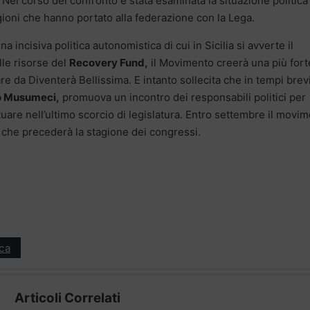
 Nel corso del confronto è stata esaminata la situazione politica
ioni che hanno portato alla federazione con la Lega.
na incisiva politica autonomistica di cui in Sicilia si avverte il
lle risorse del
Recovery Fund,
il Movimento creerà una più fort
are da Diventerà Bellissima. E intanto sollecita che in tempi brevi
o Musumeci,
promuova un incontro dei responsabili politici per
tuare nell’ultimo scorcio di legislatura. Entro settembre il movi
che precederà la stagione dei congressi.
ica
Articoli Correlati