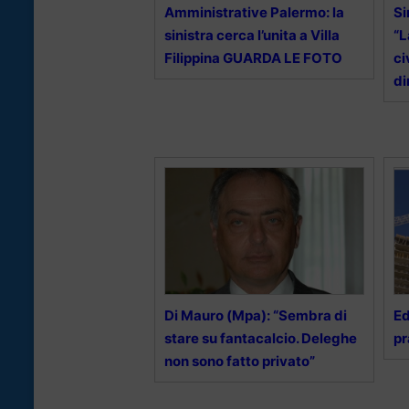
Amministrative Palermo: la
Si
sinistra cerca l’unita a Villa
“L
Filippina GUARDA LE FOTO
ci
di
Di Mauro (Mpa): “Sembra di
Ed
stare su fantacalcio. Deleghe
pr
non sono fatto privato”