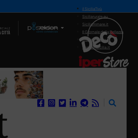
il SiciliaTivù
Siciliarurale.eu
Siciliammare.it
Il Network
Il Giornale della Bellezza
Siciliamedica.it
Sanitainsicilia.it