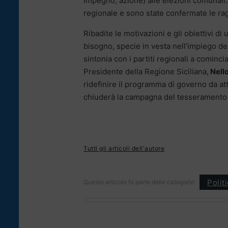
Impegno, azione) alle elezioni comunali.
regionale e sono state confermate le rag
Ribadite le motivazioni e gli obiettivi di u
bisogno, specie in vesta nell’impiego de
sintonia con i partiti regionali a cominci
Presidente della Regione Siciliana,
Nell
ridefinire il programma di governo da at
chiuderà la campagna del tesseramento 
Tutti gli articoli dell'autore
Polit
Questo articolo fa parte delle categorie: