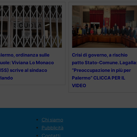
lermo, ordinanza sulle
Crisi di governo, a rischio
uole: Viviana Lo Monaco
patto Stato-Comune. Lagalla
5S) scrive al sindaco
“Preoccupazione in più per
rlando
Palermo” CLICCA PER IL
VIDEO
Chi siamo
Pubblicità
Contatti