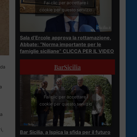
Fai clic per accettare i
cookie per questo servizio
Sala d’Ercole approva la rottamazione,
Abbate: “Norma importante per le
famiglie siciliane” CLICCA PER IL VIDEO
BarSicilia
ida
a
Fai clic per accettare i
cookie per questo servizio
ea
i,
Bar Sicilia, a Ispica la sfida per il futuro