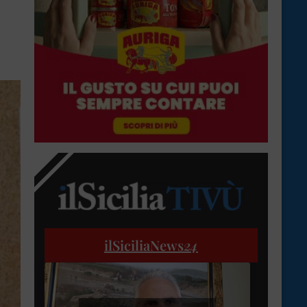
ilSiciliaNews
24