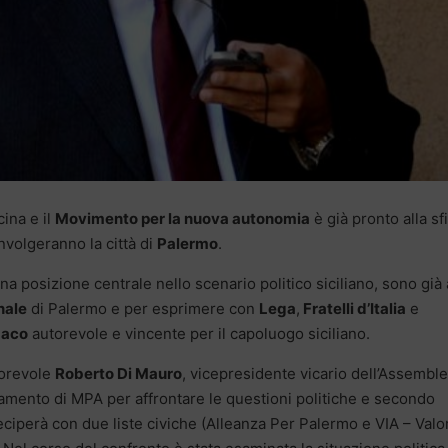
cina e il
Movimento per la nuova autonomia
è già pronto alla sf
volgeranno la città di
Palermo
.
na posizione centrale nello scenario politico siciliano, sono già 
nale
di Palermo e per esprimere con
Lega
,
Fratelli d’Italia
e
daco
autorevole e vincente per il capoluogo siciliano.
norevole
Roberto Di Mauro
, vicepresidente vicario dell’Assembl
dinamento di MPA per affrontare le questioni politiche e secondo
teciperà con due liste civiche (Alleanza Per Palermo e VIA – Valor