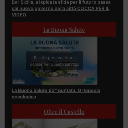
Bar Sicilia, a Ispica la sfida per il futuro passa
dal nuovo governo della città CLICCA PER IL
VIDEO
La Buona Salute
Fai clic per accettare i
cookie per questo servizio
La Buona Salute 63° puntata: Ortopedia
oncologica
Oltre il Castello