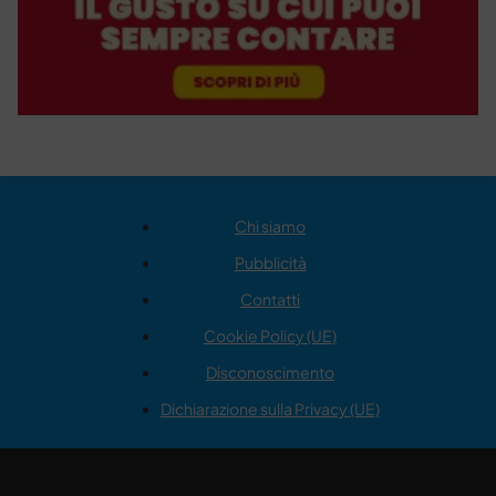
Chi siamo
Pubblicità
Contatti
Cookie Policy (UE)
Disconoscimento
Dichiarazione sulla Privacy (UE)