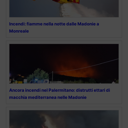
Incendi: fiamme nella notte dalle Madonie a
Monreale
Ancora incendi nel Palermitano: distrutti ettari di
macchia mediterranea nelle Madonie