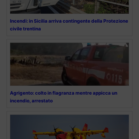
Incendi: in Sicilia arriva contingente della Protezione
civile trentina
Agrigento: colto in flagranza mentre appicca un
incendio, arrestato