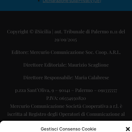
Dichiarazione sulla Privacy (UE)
Copyright © ilSicilia | aut. Tribunale di Palermo n.11 del
29/09/2015
Editore: Mercurio Comunicazione Soc. Coop. A.R.L.
Direttore Editoriale: Maurizio Scaglione
Direttore Responsabile: Maria Calabrese
p.zza Sant’Oliva, 9 – 90141 – Palermo – 091335557
P.IVA: 06334930820
Mercurio Comunicazione Società Cooperativa a r.l. è
iscritta al Registro degli Operatori di Comunicazione al
numero 26988
Gestisci Consenso Cookie