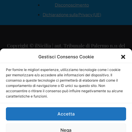
Disconoscimento
Dichiarazione sulla Privacy (UE)
Copyright © ilSicilia | aut. Tribunale di Palermo n.11 del
29/09/2015
Gestisci Consenso Cookie
Editore: Mercurio Comunicazione Soc. Coop. A.R.L.
Per fornire le migliori esperienze, utilizziamo tecnologie come i cookie
per memorizzare e/o accedere alle informazioni del dispositivo. Il
Direttore Editoriale: Maurizio Scaglione
consenso a queste tecnologie ci permetterà di elaborare dati come il
comportamento di navigazione o ID unici su questo sito. Non
Direttore Responsabile: Maria Calabrese
acconsentire o ritirare il consenso può influire negativamente su alcune
caratteristiche e funzioni.
p.zza Sant’Oliva, 9 – 90141 – Palermo – 091335557
P.IVA: 06334930820
Accetta
Mercurio Comunicazione Società Cooperativa a r.l. è
iscritta al Registro degli Operatori di Comunicazione al
Nega