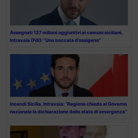
Assegnati 137 milioni aggiuntivi ai comuni siciliani,
Intravaia (FdI): “Una boccata d’ossigeno”
Incendi Sicilia, Intravaia: “Regione chieda al Governo
nazionale la dichiarazione dello stato di emergenza”