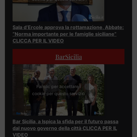
Sala d’Ercole approva la rottamazione, Abbate:
“Norma importante per le famiglie siciliane”
CLICCA PER IL VIDEO
BarSicilia
Fai clic per accettare i
cookie per questo servizio
Bar Sicilia, a Ispica la sfida per il futuro passa
dal nuovo governo della città CLICCA PER IL
VIDEO