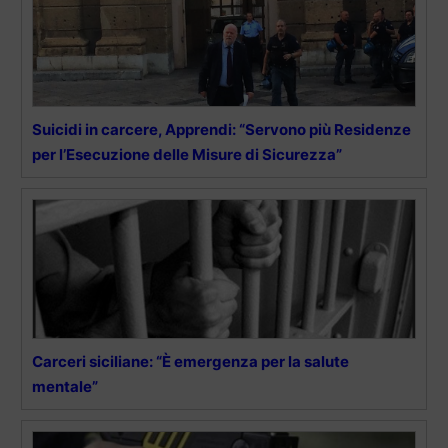
Suicidi in carcere, Apprendi: “Servono più Residenze
per l’Esecuzione delle Misure di Sicurezza”
Carceri siciliane: “È emergenza per la salute
mentale”