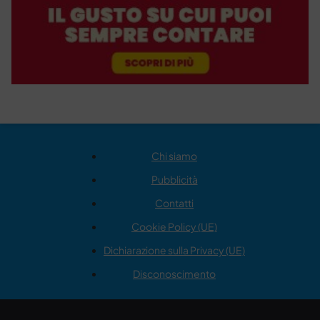
Chi siamo
Pubblicità
Contatti
Cookie Policy (UE)
Dichiarazione sulla Privacy (UE)
Disconoscimento