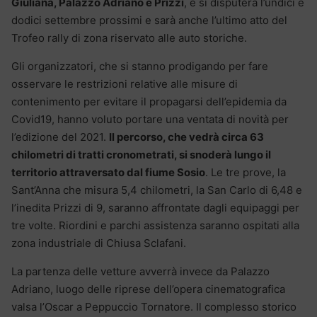
Giuliana, Palazzo Adriano e Prizzi
, e si disputerà l’undici e
dodici settembre prossimi e sarà anche l’ultimo atto del
Trofeo rally di zona riservato alle auto storiche.
Gli organizzatori, che si stanno prodigando per fare
osservare le restrizioni relative alle misure di
contenimento per evitare il propagarsi dell’epidemia da
Covid19, hanno voluto portare una ventata di novità per
l’edizione del 2021.
Il percorso, che vedrà circa 63
chilometri di tratti cronometrati, si snoderà lungo il
territorio attraversato dal fiume Sosio
. Le tre prove, la
Sant’Anna che misura 5,4 chilometri, la San Carlo di 6,48 e
l’inedita Prizzi di 9, saranno affrontate dagli equipaggi per
tre volte. Riordini e parchi assistenza saranno ospitati alla
zona industriale di Chiusa Sclafani.
La partenza delle vetture avverrà invece da Palazzo
Adriano, luogo delle riprese dell’opera cinematografica
valsa l’Oscar a Peppuccio Tornatore. Il complesso storico