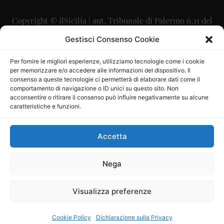
Copyright © ilSicilia | aut. Tribunale di Palermo n.11 del
29/09/2015
Gestisci Consenso Cookie
Editore: Mercurio Comunicazione Soc. Coop. A.R.L.
Per fornire le migliori esperienze, utilizziamo tecnologie come i cookie
per memorizzare e/o accedere alle informazioni del dispositivo. Il
Direttore Editoriale: Maurizio Scaglione
consenso a queste tecnologie ci permetterà di elaborare dati come il
comportamento di navigazione o ID unici su questo sito. Non
Direttore Responsabile: Maria Calabrese
acconsentire o ritirare il consenso può influire negativamente su alcune
caratteristiche e funzioni.
p.zza Sant’Oliva, 9 – 90141 – Palermo – 091335557
P.IVA: 06334930820
Accetta
Mercurio Comunicazione Società Cooperativa a r.l. è
iscritta al Registro degli Operatori di Comunicazione al
Nega
numero 26988
Visualizza preferenze
Sito gestito da
La Digitale srl
–
info@ladigitale.it
Cookie Policy
Dichiarazione sulla Privacy