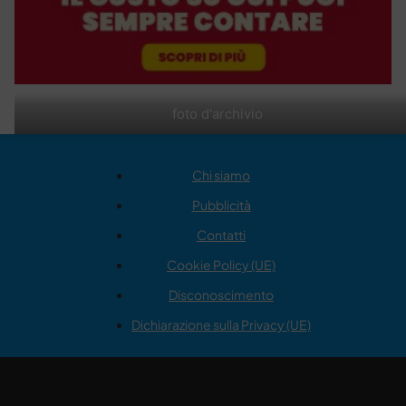
foto d'archivio
Chi siamo
Pubblicità
Contatti
Cookie Policy (UE)
Disconoscimento
Dichiarazione sulla Privacy (UE)