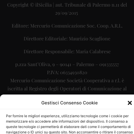
Copyright © ilSicilia | aut. Tribunale di Palermo n.11 del
29/09/2015
Editore: Mercurio Comunicazione Soc. Coop. A.R.L.
Direttore Editoriale: Maurizio Scaglione
Direttore Responsabile: Maria Calabrese
p.zza Sant’Oliva, 9 – 90141 – Palermo – 091335557
P.IVA: 06334930820
Mercurio Comunicazione Società Cooperativa a r.l. è
iscritta al Registro degli Operatori di Comunicazione al
numero 26988
Gestisci Consenso Cookie
Sito gestito da
La Digitale srl
–
info@ladigitale.it
Per fornire le migliori esperienze, utilizziamo tecnologie come i cookie per
memorizzare e/o accedere alle informazioni del dispositivo. Il consenso a
queste tecnologie ci permetterà di elaborare dati come il comportamento di
navigazione o ID unici su questo sito. Non acconsentire o ritirare il consenso