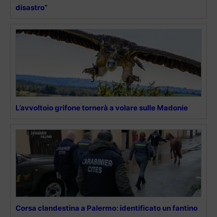
disastro”
L’avvoltoio grifone tornerà a volare sulle Madonie
Corsa clandestina a Palermo: identificato un fantino