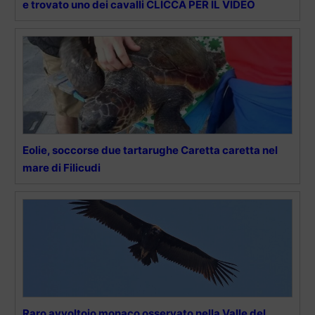
e trovato uno dei cavalli CLICCA PER IL VIDEO
Eolie, soccorse due tartarughe Caretta caretta nel
mare di Filicudi
Raro avvoltoio monaco osservato nella Valle del