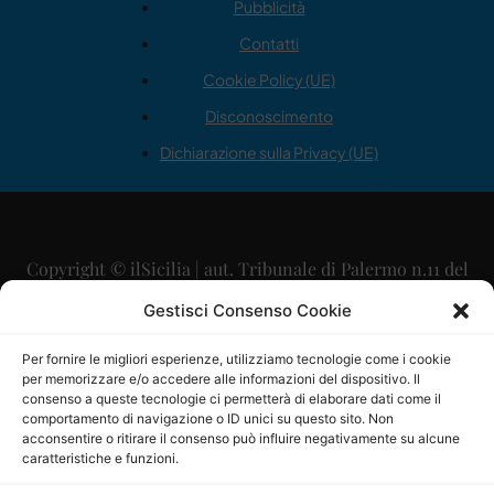
Pubblicità
Contatti
Cookie Policy (UE)
Disconoscimento
Dichiarazione sulla Privacy (UE)
Copyright © ilSicilia | aut. Tribunale di Palermo n.11 del
29/09/2015
Gestisci Consenso Cookie
Editore: Mercurio Comunicazione Soc. Coop. A.R.L.
Per fornire le migliori esperienze, utilizziamo tecnologie come i cookie
per memorizzare e/o accedere alle informazioni del dispositivo. Il
Direttore Editoriale: Maurizio Scaglione
consenso a queste tecnologie ci permetterà di elaborare dati come il
comportamento di navigazione o ID unici su questo sito. Non
Direttore Responsabile: Maria Calabrese
acconsentire o ritirare il consenso può influire negativamente su alcune
caratteristiche e funzioni.
p.zza Sant’Oliva, 9 – 90141 – Palermo – 091335557