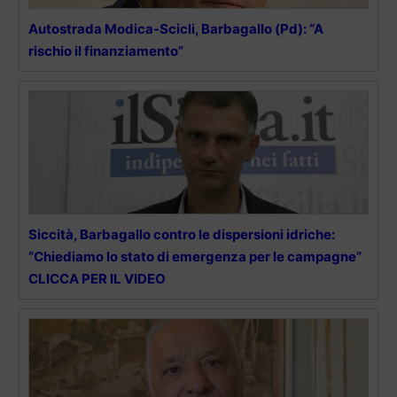
Autostrada Modica-Scicli, Barbagallo (Pd): “A
rischio il finanziamento”
Siccità, Barbagallo contro le dispersioni idriche:
“Chiediamo lo stato di emergenza per le campagne”
CLICCA PER IL VIDEO