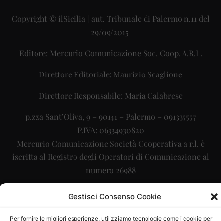
Copyright © ilSicilia | aut. Tribunale di Palermo n.11 del
29/09/2015
Editore: Mercurio Comunicazione Soc. Coop. A.R.L.
Direttore Editoriale: Maurizio Scaglione
Direttore Responsabile: Maria Calabrese
p.zza Sant’Oliva, 9 – 90141 – Palermo – 091335557
P.IVA: 06334930820
Mercurio Comunicazione Società Cooperativa a r.l. è
iscritta al Registro degli Operatori di Comunicazione al
numero 26988
Sito gestito da
La Digitale srl
–
info@ladigitale.it
Gestisci Consenso Cookie
Per fornire le migliori esperienze, utilizziamo tecnologie come i cookie per