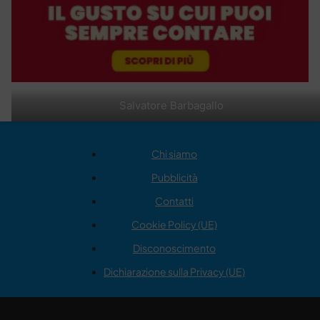
Salvatore Barbagallo
Chi siamo
Pubblicità
Contatti
Cookie Policy (UE)
Disconoscimento
Dichiarazione sulla Privacy (UE)