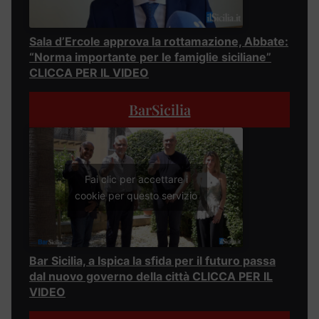
Sala d’Ercole approva la rottamazione, Abbate:
“Norma importante per le famiglie siciliane”
CLICCA PER IL VIDEO
BarSicilia
Fai clic per accettare i
cookie per questo servizio
Bar Sicilia, a Ispica la sfida per il futuro passa
dal nuovo governo della città CLICCA PER IL
VIDEO