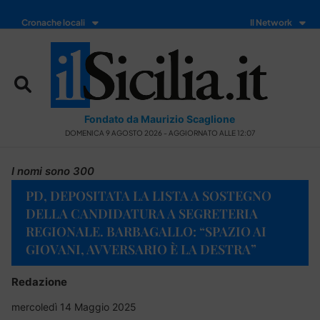
Cronache locali
Il Network
Fondato da Maurizio Scaglione
DOMENICA 9 AGOSTO 2026 - AGGIORNATO ALLE 12:07
I nomi sono 300
PD, DEPOSITATA LA LISTA A SOSTEGNO
DELLA CANDIDATURA A SEGRETERIA
REGIONALE. BARBAGALLO: “SPAZIO AI
GIOVANI, AVVERSARIO È LA DESTRA”
Redazione
mercoledì 14 Maggio 2025