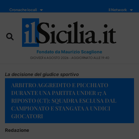
Cronache locali
Il Network
Fondato da Maurizio Scaglione
GIOVEDÌ 6 AGOSTO 2026 - AGGIORNATO ALLE 19:40
La decisione del giudice sportivo
ARBITRO AGGREDITO E PICCHIATO
DURANTE UNA PARTITA UNDER 17 A
RIPOSTO (CT): SQUADRA ESCLUSA DAL
CAMPIONATO E STANGATA A UNDICI
GIOCATORI
Redazione