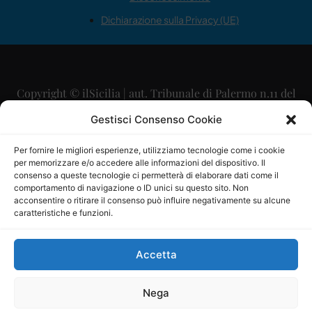
Dichiarazione sulla Privacy (UE)
Copyright © ilSicilia | aut. Tribunale di Palermo n.11 del
29/09/2015
Gestisci Consenso Cookie
Editore: Mercurio Comunicazione Soc. Coop. A.R.L.
Per fornire le migliori esperienze, utilizziamo tecnologie come i cookie
per memorizzare e/o accedere alle informazioni del dispositivo. Il
Direttore Editoriale: Maurizio Scaglione
consenso a queste tecnologie ci permetterà di elaborare dati come il
comportamento di navigazione o ID unici su questo sito. Non
Direttore Responsabile: Maria Calabrese
acconsentire o ritirare il consenso può influire negativamente su alcune
caratteristiche e funzioni.
p.zza Sant’Oliva, 9 – 90141 – Palermo – 091335557
P.IVA: 06334930820
Accetta
Mercurio Comunicazione Società Cooperativa a r.l. è
iscritta al Registro degli Operatori di Comunicazione al
Nega
numero 26988