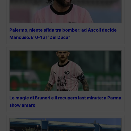
Palermo, niente sfida tra bomber: ad Ascoli decide
Mancuso. E’ 0-1 al “Del Duca”
Le magie di Brunori e il recupero last minute: a Parma
show amaro