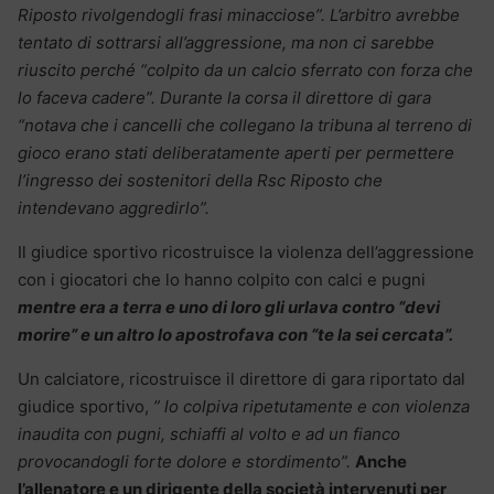
Riposto rivolgendogli frasi minacciose”. L’arbitro avrebbe
tentato di sottrarsi all’aggressione, ma non ci sarebbe
riuscito perché “colpito da un calcio sferrato con forza che
lo faceva cadere”. Durante la corsa il direttore di gara
“notava che i cancelli che collegano la tribuna al terreno di
gioco erano stati deliberatamente aperti per permettere
l’ingresso dei sostenitori della Rsc Riposto che
intendevano aggredirlo”.
Il giudice sportivo ricostruisce la violenza dell’aggressione
con i giocatori che lo hanno colpito con calci e pugni
mentre era a terra e uno di loro gli urlava contro “devi
morire” e un altro lo apostrofava con “te la sei cercata”.
Un calciatore, ricostruisce il direttore di gara riportato dal
giudice sportivo,
” lo colpiva ripetutamente e con violenza
inaudita con pugni, schiaffi al volto e ad un fianco
provocandogli forte dolore e stordimento”.
Anche
l’allenatore e un dirigente della società intervenuti per