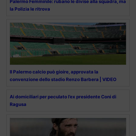
Palermo Femminile: rubano le divise alla squadra, ma
la Polizia le ritrova
Il Palermo calcio può gioire, approvata la
convenzione dello stadio Renzo Barbera | VIDEO
Ai domiciliari per peculato l’ex presidente Coni di
Ragusa