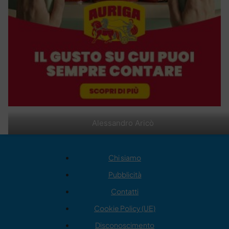
Alessandro Aricò
Chi siamo
Pubblicità
Contatti
Cookie Policy (UE)
Disconoscimento