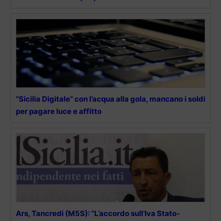
“Sicilia Digitale” con l’acqua alla gola, mancano i soldi
per pagare luce e affitto
Ars, Tancredi (M5S): “L’accordo sull’Iva Stato-