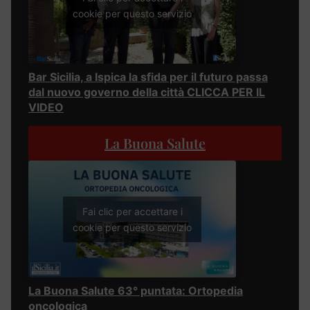
cookie per questo servizio
Bar Sicilia, a Ispica la sfida per il futuro passa
dal nuovo governo della città CLICCA PER IL
VIDEO
La Buona Salute
Fai clic per accettare i
cookie per questo servizio
La Buona Salute 63° puntata: Ortopedia
oncologica