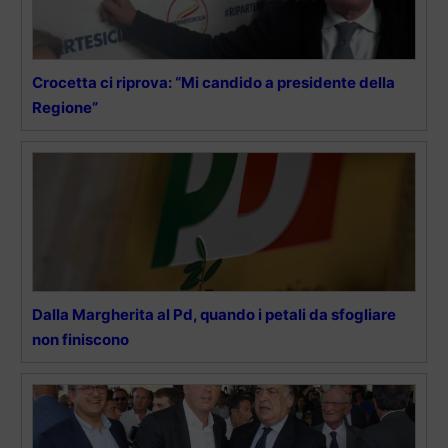
Crocetta ci riprova: “Mi candido a presidente della
Regione”
Dalla Margherita al Pd, quando i petali da sfogliare
non finiscono