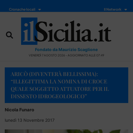
Cronache locali
Il Network
Fondato da Maurizio Scaglione
VENERDÌ 7 AGOSTO 2026 - AGGIORNATO ALLE 07:49
ARICÒ (DIVENTERÀ BELLISSIMA):
“ILLEGITTIMA LA NOMINA DI CROCE
QUALE SOGGETTO ATTUATORE PER IL
DISSESTO IDROGEOLOGICO”
Nicola Funaro
lunedì 13 Novembre 2017