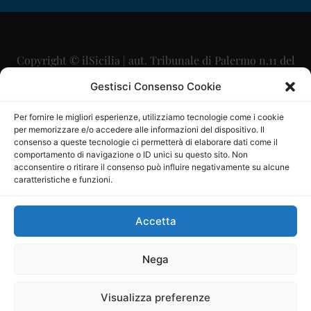
Copyright © ilSicilia | aut. Tribunale di Palermo n.11 del
29/09/2015
Gestisci Consenso Cookie
Editore: Mercurio Comunicazione Soc. Coop. A.R.L.
Per fornire le migliori esperienze, utilizziamo tecnologie come i cookie
per memorizzare e/o accedere alle informazioni del dispositivo. Il
Direttore Editoriale: Maurizio Scaglione
consenso a queste tecnologie ci permetterà di elaborare dati come il
comportamento di navigazione o ID unici su questo sito. Non
Direttore Responsabile: Maria Calabrese
acconsentire o ritirare il consenso può influire negativamente su alcune
caratteristiche e funzioni.
p.zza Sant’Oliva, 9 – 90141 – Palermo – 091335557
P.IVA: 06334930820
Accetta
Mercurio Comunicazione Società Cooperativa a r.l. è
iscritta al Registro degli Operatori di Comunicazione al
Nega
numero 26988
Visualizza preferenze
Sito gestito da
La Digitale srl
–
info@ladigitale.it