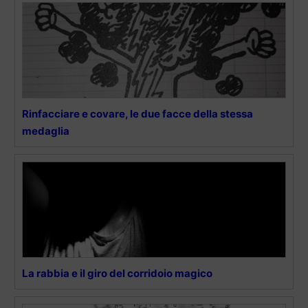
Rinfacciare e covare, le due facce della stessa
medaglia
La rabbia e il giro del corridoio magico