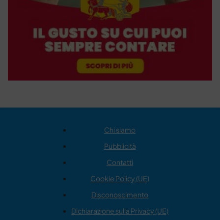
Chi siamo
Pubblicità
Contatti
Cookie Policy (UE)
Disconoscimento
Dichiarazione sulla Privacy (UE)