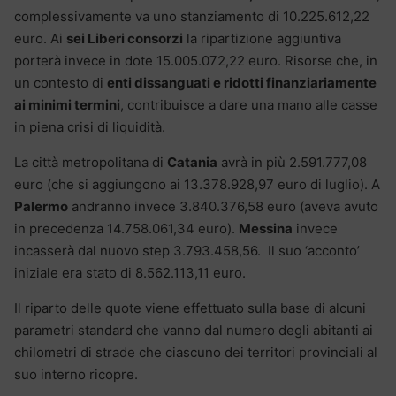
complessivamente va uno stanziamento di 10.225.612,22
euro. Ai
sei Liberi consorzi
la ripartizione aggiuntiva
porterà invece in dote 15.005.072,22 euro. Risorse che, in
un contesto di
enti dissanguati e ridotti finanziariamente
ai minimi termini
, contribuisce a dare una mano alle casse
in piena crisi di liquidità.
La città metropolitana di
Catania
avrà in più 2.591.777,08
euro (che si aggiungono ai 13.378.928,97 euro di luglio). A
Palermo
andranno invece 3.840.376,58 euro (aveva avuto
in precedenza 14.758.061,34 euro).
Messina
invece
incasserà dal nuovo step 3.793.458,56. Il suo ‘acconto’
iniziale era stato di 8.562.113,11 euro.
Il riparto delle quote viene effettuato sulla base di alcuni
parametri standard che vanno dal numero degli abitanti ai
chilometri di strade che ciascuno dei territori provinciali al
suo interno ricopre.