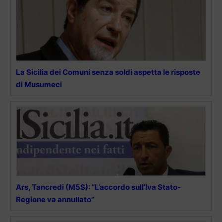
La Sicilia dei Comuni senza soldi aspetta le risposte
di Musumeci
Ars, Tancredi (M5S): “L’accordo sull’Iva Stato-
Regione va annullato”