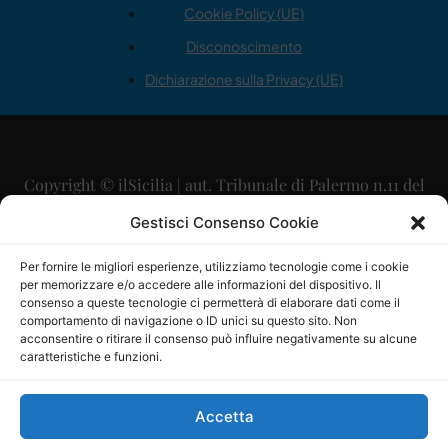
Cookie Policy (UE)
Disconoscimento
Dichiarazione sulla Privacy (UE)
Copyright © ilSicilia | aut. Tribunale di Palermo n.11 del
29/09/2015
Gestisci Consenso Cookie
Editore: Mercurio Comunicazione Soc. Coop. A.R.L.
Per fornire le migliori esperienze, utilizziamo tecnologie come i cookie
per memorizzare e/o accedere alle informazioni del dispositivo. Il
Direttore Editoriale: Maurizio Scaglione
consenso a queste tecnologie ci permetterà di elaborare dati come il
comportamento di navigazione o ID unici su questo sito. Non
Direttore Responsabile: Maria Calabrese
acconsentire o ritirare il consenso può influire negativamente su alcune
caratteristiche e funzioni.
p.zza Sant’Oliva, 9 – 90141 – Palermo – 091335557
P.IVA: 06334930820
Accetta
Mercurio Comunicazione Società Cooperativa a r.l. è