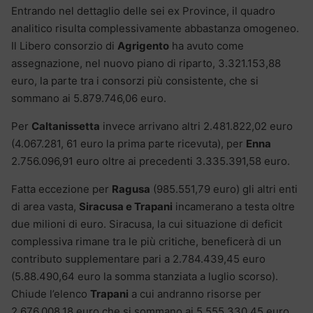
Entrando nel dettaglio delle sei ex Province, il quadro
analitico risulta complessivamente abbastanza omogeneo.
Il Libero consorzio di
Agrigento
ha avuto come
assegnazione, nel nuovo piano di riparto, 3.321.153,88
euro, la parte tra i consorzi più consistente, che si
sommano ai 5.879.746,06 euro.
Per
Caltanissetta
invece arrivano altri 2.481.822,02 euro
(4.067.281, 61 euro la prima parte ricevuta), per
Enna
2.756.096,91 euro oltre ai precedenti 3.335.391,58 euro.
Fatta eccezione per
Ragusa
(985.551,79 euro) gli altri enti
di area vasta,
Siracusa e Trapani
incamerano a testa oltre
due milioni di euro. Siracusa, la cui situazione di deficit
complessiva rimane tra le più critiche, beneficerà di un
contributo supplementare pari a 2.784.439,45 euro
(5.88.490,64 euro la somma stanziata a luglio scorso).
Chiude l’elenco
Trapani
a cui andranno risorse per
2.676.008,18 euro che si sommano ai 5.555.330,45 euro