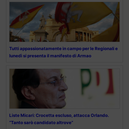
Tutti appassionatamente in campo per le Regionali e
lunedì si presenta il manifesto di Armao
Liste Micari: Crocetta escluso, attacca Orlando.
“Tanto sarò candidato altrove”