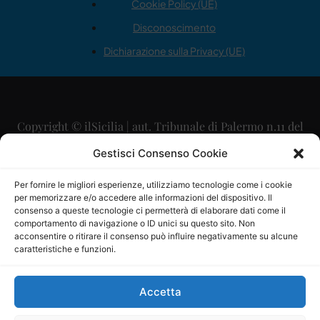
Cookie Policy (UE)
Disconoscimento
Dichiarazione sulla Privacy (UE)
Copyright © ilSicilia | aut. Tribunale di Palermo n.11 del
29/09/2015
Gestisci Consenso Cookie
Editore: Mercurio Comunicazione Soc. Coop. A.R.L.
Per fornire le migliori esperienze, utilizziamo tecnologie come i cookie
per memorizzare e/o accedere alle informazioni del dispositivo. Il
Direttore Editoriale: Maurizio Scaglione
consenso a queste tecnologie ci permetterà di elaborare dati come il
comportamento di navigazione o ID unici su questo sito. Non
Direttore Responsabile: Maria Calabrese
acconsentire o ritirare il consenso può influire negativamente su alcune
caratteristiche e funzioni.
p.zza Sant’Oliva, 9 – 90141 – Palermo – 091335557
P.IVA: 06334930820
Accetta
Mercurio Comunicazione Società Cooperativa a r.l. è