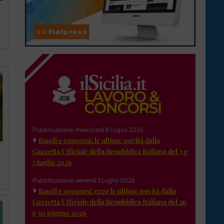
Pubblicazione: mercoledì 8 Luglio 2026
Bandi e concorsi: le ultime novità dalla
Gazzetta Ufficiale della Repubblica Italiana del 3 e
7 luglio 2026
a
Pubblicazione: venerdì 3 Luglio 2026
Bandi e concorsi: ecco le ultime novità dalla
Gazzetta Ufficiale della Repubblica Italiana del 26
e 30 giugno 2026