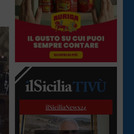
ilSiciliaNews
24