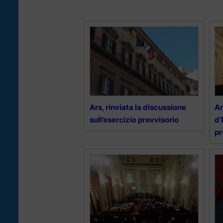
Ars, rinviata la discussione
Ar
sull’esercizio provvisorio
d’
pr