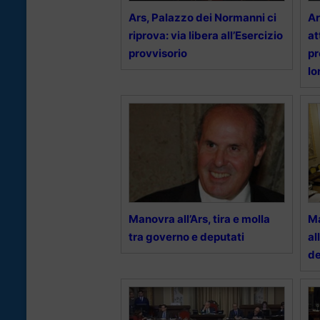
Ars, Palazzo dei Normanni ci
Ar
riprova: via libera all’Esercizio
at
provvisorio
pr
lo
Manovra all’Ars, tira e molla
Ma
tra governo e deputati
al
de