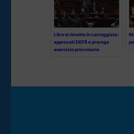
L’Ars si rimette in carreggiata:
Ma
approvati DEFR e proroga
pe
esercizio provvisorio