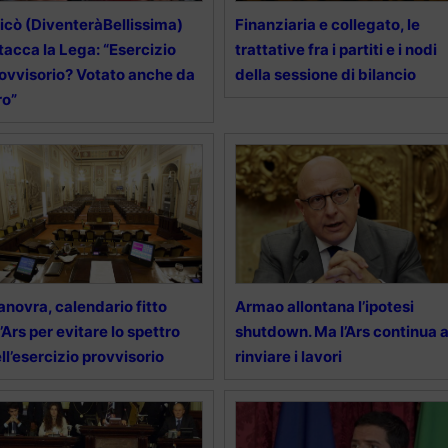
icò (DiventeràBellissima)
Finanziaria e collegato, le
tacca la Lega: “Esercizio
trattative fra i partiti e i nodi
ovvisorio? Votato anche da
della sessione di bilancio
ro”
novra, calendario fitto
Armao allontana l’ipotesi
l’Ars per evitare lo spettro
shutdown. Ma l’Ars continua 
ll’esercizio provvisorio
rinviare i lavori