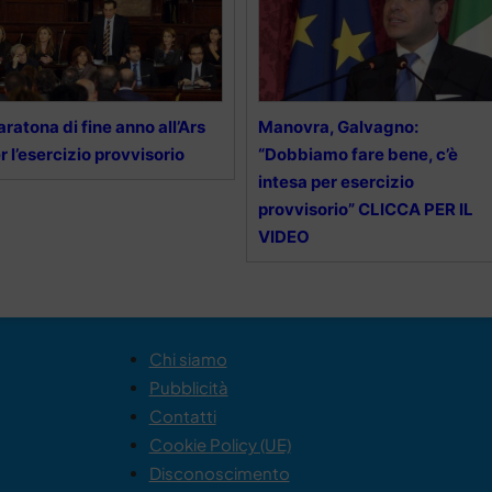
ratona di fine anno all’Ars
Manovra, Galvagno:
r l’esercizio provvisorio
“Dobbiamo fare bene, c’è
intesa per esercizio
provvisorio” CLICCA PER IL
VIDEO
Chi siamo
Pubblicità
Contatti
Cookie Policy (UE)
Disconoscimento