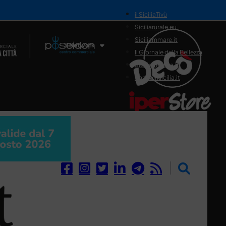
il SiciliaTivù
Siciliarurale.eu
Siciliammare.it
Il Network
Il Giornale della Bellezza
Siciliamedica.it
Sanitainsicilia.it