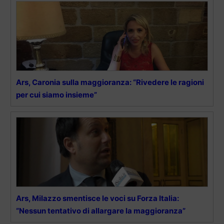
Ars, Caronia sulla maggioranza: “Rivedere le ragioni
per cui siamo insieme”
Ars, Milazzo smentisce le voci su Forza Italia:
“Nessun tentativo di allargare la maggioranza”