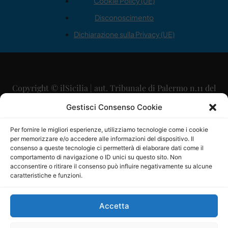
Cookie Policy (UE)
Disconoscimento
Dichiarazione sulla Privacy (UE)
Copyright © ilSicilia | aut. Tribunale di Palermo n.11 del
29/09/2015
Gestisci Consenso Cookie
Editore: Mercurio Comunicazione Soc. Coop. A.R.L.
Per fornire le migliori esperienze, utilizziamo tecnologie come i cookie
per memorizzare e/o accedere alle informazioni del dispositivo. Il
Direttore Editoriale: Maurizio Scaglione
consenso a queste tecnologie ci permetterà di elaborare dati come il
comportamento di navigazione o ID unici su questo sito. Non
Direttore Responsabile: Maria Calabrese
acconsentire o ritirare il consenso può influire negativamente su alcune
caratteristiche e funzioni.
p.zza Sant’Oliva, 9 – 90141 – Palermo – 091335557
P.IVA: 06334930820
Accetta
Mercurio Comunicazione Società Cooperativa a r.l. è