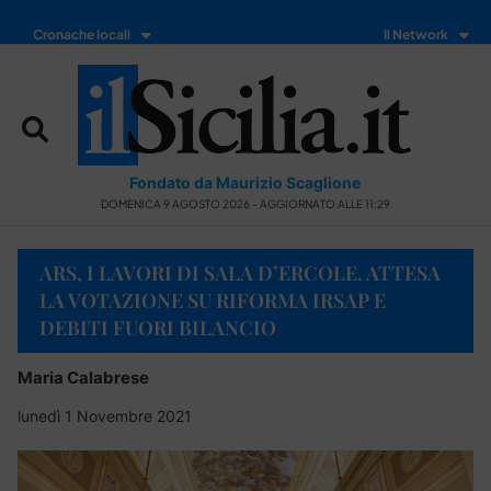
Cronache locali
Il Network
Fondato da Maurizio Scaglione
DOMENICA 9 AGOSTO 2026 - AGGIORNATO ALLE 11:29
ARS, I LAVORI DI SALA D’ERCOLE. ATTESA
LA VOTAZIONE SU RIFORMA IRSAP E
DEBITI FUORI BILANCIO
Maria Calabrese
lunedì 1 Novembre 2021