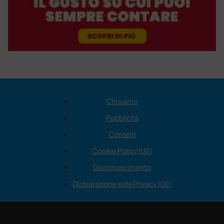
Chi siamo
Pubblicità
Contatti
Cookie Policy (UE)
Disconoscimento
Dichiarazione sulla Privacy (UE)