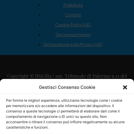
Pubblicità
Contatti
Cookie Policy (UE)
Disconoscimento
Dichiarazione sulla Privacy (UE)
Copyright © ilSicilia | aut. Tribunale di Palermo n.11 del
29/09/2015
Gestisci Consenso Cookie
Editore: Mercurio Comunicazione Soc. Coop. A.R.L.
Per fornire le migliori esperienze, utilizziamo tecnologie come i cookie
per memorizzare e/o accedere alle informazioni del dispositivo. Il
Direttore Editoriale: Maurizio Scaglione
consenso a queste tecnologie ci permetterà di elaborare dati come il
comportamento di navigazione o ID unici su questo sito. Non
Direttore Responsabile: Maria Calabrese
acconsentire o ritirare il consenso può influire negativamente su alcune
caratteristiche e funzioni.