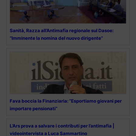
Sanità, Razza all’Antimafia regionale sul Dasoe:
“Imminente la nomina del nuovo dirigente”
Fava boccia la Finanziaria: “Esportiamo giovani per
importare pensionati”
L’Ars prova a salvare i contributi per l’antimafia |
videointervista a Luca Sammartino