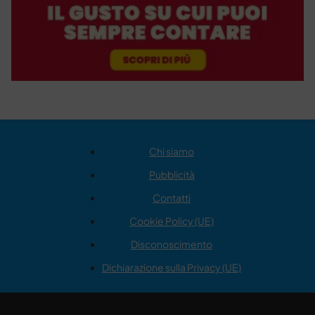
Chi siamo
Pubblicità
Contatti
Cookie Policy (UE)
Disconoscimento
Dichiarazione sulla Privacy (UE)