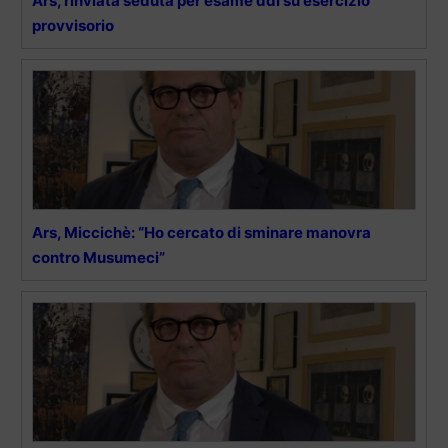
Ars, rinviata seduta per esame ddl su esercizio
provvisorio
Ars, Miccichè: “Ho cercato di sminare manovra
contro Musumeci”