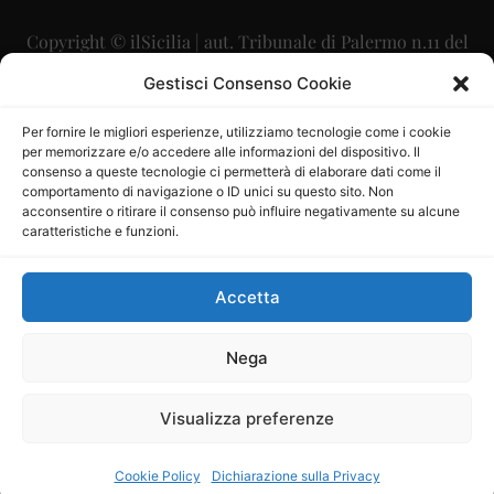
Copyright © ilSicilia | aut. Tribunale di Palermo n.11 del
29/09/2015
Gestisci Consenso Cookie
Editore: Mercurio Comunicazione Soc. Coop. A.R.L.
Per fornire le migliori esperienze, utilizziamo tecnologie come i cookie
per memorizzare e/o accedere alle informazioni del dispositivo. Il
Direttore Editoriale: Maurizio Scaglione
consenso a queste tecnologie ci permetterà di elaborare dati come il
comportamento di navigazione o ID unici su questo sito. Non
Direttore Responsabile: Maria Calabrese
acconsentire o ritirare il consenso può influire negativamente su alcune
caratteristiche e funzioni.
p.zza Sant’Oliva, 9 – 90141 – Palermo – 091335557
P.IVA: 06334930820
Accetta
Mercurio Comunicazione Società Cooperativa a r.l. è
iscritta al Registro degli Operatori di Comunicazione al
Nega
numero 26988
Visualizza preferenze
Sito gestito da
La Digitale srl
–
info@ladigitale.it
Cookie Policy
Dichiarazione sulla Privacy