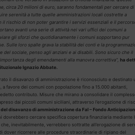
, circa 20 milioni di euro, saranno fondamentali per cercare di
tuire serenità a tutte quelle amministrazioni locali costrette a
 il rischio di non poter garantire i servizi essenziali e il percors
rtano avanti una serie di attività nei vari uffici dei comuni a
viare gli sforzi che quotidianamente i comuni sopportano pur
. Sulle loro spalle grava la stabilità dei conti e la programmaz
te del sociale, penso agli anziani e ai disabili. Sono sicuro che il
’importanza degli emendamenti alla manovra correttiva”,
ha dett
tituzionale Ignazio Abbate.
orato il disavanzo di amministrazione è riconosciuto e destinato 
4, a favore dei comuni con popolazione fino a 15.000 abitanti,
predetto contributo. Misure che mirano a consolidare il compless
preso dai piccoli comuni siciliani, attraverso l’erogazione di ris
4 del disavanzo di amministrazione da Fal – Fondo Anticipazion
i dovrebbero cercare specifica copertura finanziaria mediante 
 che, inevitabilmente, verrebbero sottratte all’erogazione di serv
di dover ricorrere alle procedure straordinarie di ripiano del