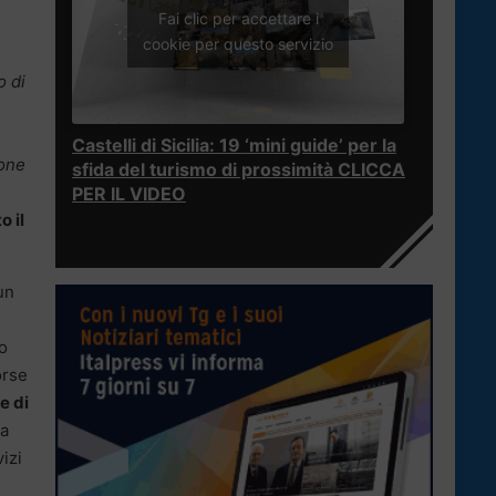
Fai clic per accettare i
cookie per questo servizio
o di
Castelli di Sicilia: 19 ‘mini guide’ per la
ione
sfida del turismo di prossimità CLICCA
PER IL VIDEO
o il
un
o
orse
e di
la
izi