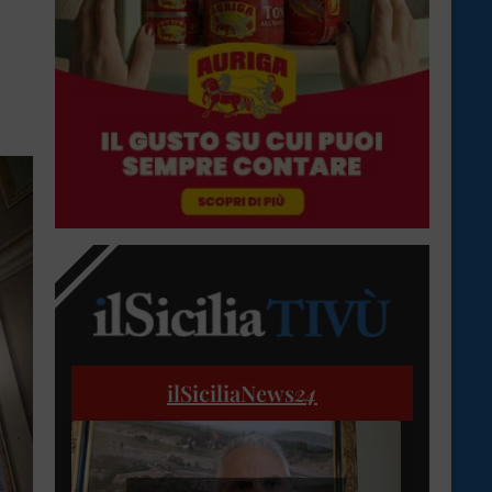
ilSiciliaNews
24