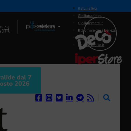
il SiciliaTivù
Siciliarurale.eu
Siciliammare.it
Il Network
Il Giornale della Bellezza
Siciliamedica.it
Sanitainsicilia.it