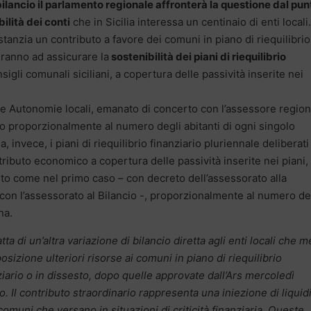
bilancio il parlamento regionale affronterà la questione dal pun
ilità dei conti
che in Sicilia interessa un centinaio di enti locali
anzia un contributo a favore dei comuni in piano di riequilibri
anno ad assicurare la
sostenibilità dei piani di riequilibrio
sigli comunali siciliani, a copertura delle passività inserite nei
le Autonomie locali, emanato di concerto con l’assessore region
ito proporzionalmente al numero degli abitanti di ogni singolo
invece, i piani di riequilibrio finanziario pluriennale deliberati
tributo economico a copertura delle passività inserite nei piani,
ito come nel primo caso – con decreto dell’assessorato alla
on l’assessorato al Bilancio -, proporzionalmente al numero de
na.
atta di un’altra variazione di bilancio diretta agli enti locali che m
osizione ulteriori risorse ai comuni in piano di riequilibrio
ziario o in dissesto, dopo quelle approvate dall’Ars mercoledì
o. Il contributo straordinario rappresenta una iniezione di liquid
 comuni che versano in situazioni di criticità finanziaria. Queste