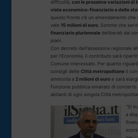
difficoltà,
con le prossime variazioni di 
vista economico-finanziario e della stab
questo fronte c’è un emendamento che st
vale
15 milioni di euro.
Somme che servir
finanziario pluriennale
deliberati dai con
piani.
Con decreto dell’assessore regionale al
per l’Economia, il contributo sarà ripart
Comune interessato. Per quanto riguarda, 
consigli delle
Città metropolitane
il con
ammonta a
2 milioni di euro
e sarà elarg
Funzione pubblica emanato di concerto c
abitanti di ogni singola Città metropolita
“Si tr
a disp
finan
scors
per i