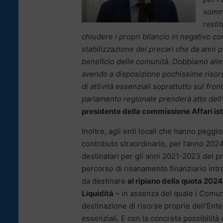
somme
resti
chiudere i propri bilancio in negativo con
stabilizzazione dei precari che da anni po
beneficio delle comunità. Dobbiamo alle
avendo a disposizione pochissime risorse
di attività essenziali soprattutto sul fron
parlamento regionale prenderà atto dell
presidente della commissione Affari is
Inoltre, agli enti locali che hanno peggi
contributo straordinario, per l’anno 202
destinatari per gli anni 2021-2023 del 
percorso di risanamento finanziario intra
da destinare
al ripiano della quota 202
Liquidità
– in assenza del quale i Comun
destinazione di risorse proprie dell’Ente
essenziali. E con la concreta possibilità 