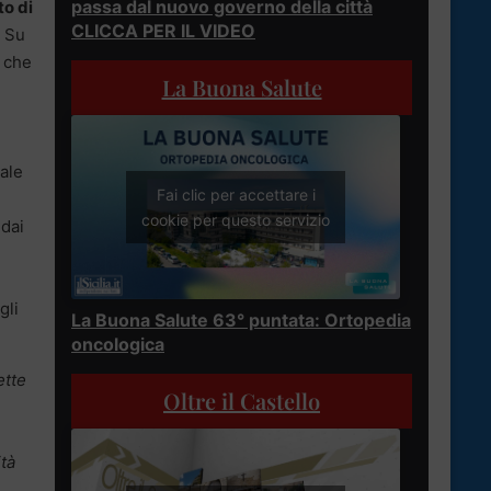
passa dal nuovo governo della città
to di
CLICCA PER IL VIDEO
. Su
o che
La Buona Salute
ale
Fai clic per accettare i
cookie per questo servizio
 dai
gli
La Buona Salute 63° puntata: Ortopedia
oncologica
ette
Oltre il Castello
ità