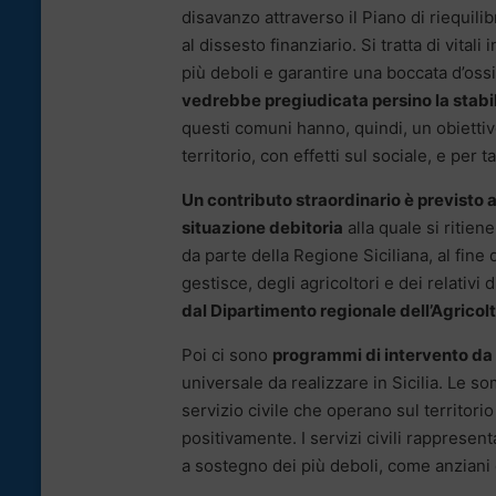
disavanzo attraverso il Piano di riequilib
al dissesto finanziario. Si tratta di vital
più deboli e garantire una boccata d’ossi
vedrebbe pregiudicata persino la stabil
questi comuni hanno, quindi, un obietti
territorio, con effetti sul sociale, e per t
Un contributo straordinario è previsto 
situazione debitoria
alla quale si ritien
da parte della Regione Siciliana, al fine 
gestisce, degli agricoltori e dei relativi 
dal Dipartimento regionale dell’Agricoltu
Poi ci sono
programmi di intervento da 5 
universale da realizzare in Sicilia. Le so
servizio civile che operano sul territorio
positivamente. I servizi civili rappresent
a sostegno dei più deboli, come anziani e