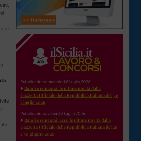
cati,
ali
re di
io
ata
Pubblicazione: mercoledì 8 Luglio 2026
Bandi e concorsi: le ultime novità dalla
Gazzetta Ufficiale della Repubblica Italiana del 3 e
ivile
7 luglio 2026
di
Pubblicazione: venerdì 3 Luglio 2026
Bandi e concorsi: ecco le ultime novità dalla
iale
Gazzetta Ufficiale della Repubblica Italiana del 26
e 30 giugno 2026