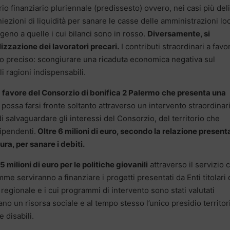
rio finanziario pluriennale (predissesto) ovvero, nei casi più deli
i iniezioni di liquidità per sanare le casse delle amministrazioni loc
geno a quelle i cui bilanci sono in rosso.
Diversamente, si
izzazione dei lavoratori precari.
I contributi straordinari a favo
vo preciso: scongiurare una ricaduta economica negativa sul
ali ragioni indispensabili.
a favore del Consorzio di bonifica 2 Palermo
che presenta una
e possa farsi fronte soltanto attraverso un intervento straordinar
di salvaguardare gli interessi del Consorzio, del territorio che
dipendenti.
Oltre 6 milioni di euro, secondo la relazione present
ra, per sanare i debiti.
milioni di euro per le politiche giovanili
attraverso il servizio c
mme serviranno a finanziare i progetti presentati da Enti titolari 
 regionale e i cui programmi di intervento sono stati valutati
ano un risorsa sociale e al tempo stesso l’unico presidio territor
 disabili.