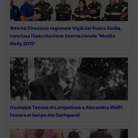
Attività Direzione regionale Vigili del Fuoco Sicilia,
conclusa l’esercitazione internazionale “ModEx
Sicily 2019”
Giuseppe Tomasi di Lampedusa e Alexandra Wolff:
l’amore al tempo dei Gattopardi