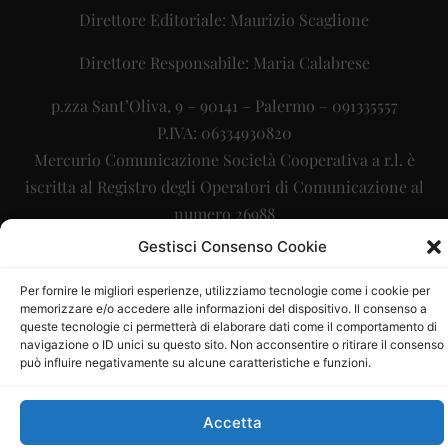
Direttore Editoriale: Maurizio Scaglione
Direttore Responsabile: Maria Calabrese
p.zza Sant’Oliva, 9 – 90141 – Palermo – 091335557
P.IVA: 06334930820
Mercurio Comunicazione Società Cooperativa a r.l. è
iscritta al Registro degli Operatori di Comunicazione al
numero 26988
Gestisci Consenso Cookie
Sito gestito da
La Digitale srl
–
info@ladigitale.it
Per fornire le migliori esperienze, utilizziamo tecnologie come i cookie per
memorizzare e/o accedere alle informazioni del dispositivo. Il consenso a
queste tecnologie ci permetterà di elaborare dati come il comportamento di
navigazione o ID unici su questo sito. Non acconsentire o ritirare il consenso
può influire negativamente su alcune caratteristiche e funzioni.
Accetta