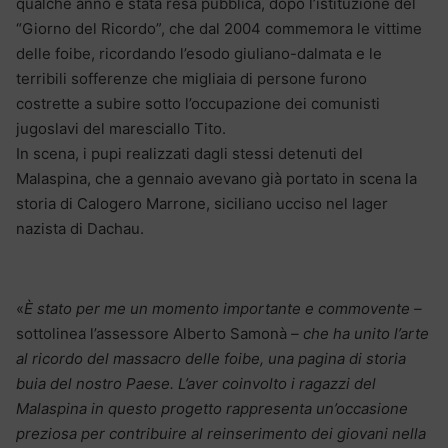
qualche anno è stata resa pubblica, dopo l’istituzione del
“Giorno del Ricordo”, che dal 2004 commemora le vittime
delle foibe, ricordando l’esodo giuliano-dalmata e le
terribili sofferenze che migliaia di persone furono
costrette a subire sotto l’occupazione dei comunisti
jugoslavi del maresciallo Tito.
In scena, i pupi realizzati dagli stessi detenuti del
Malaspina, che a gennaio avevano già portato in scena la
storia di Calogero Marrone, siciliano ucciso nel lager
nazista di Dachau.
«
È stato per me un momento importante e commovente –
sottolinea l’assessore Alberto Samonà
– che ha unito l’arte
al ricordo del massacro delle fo
ibe, una pagina di storia
buia del nostro Paese. L’aver coinvolto i ragazzi del
Malaspina in questo progetto rappresenta un’occasione
preziosa per contribuire al reinserimento dei giovani nella