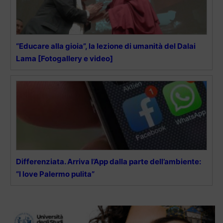
“Educare alla gioia”, la lezione di umanità del Dalai
Lama [Fotogallery e video]
Differenziata. Arriva l’App dalla parte dell’ambiente:
“I love Palermo pulita”