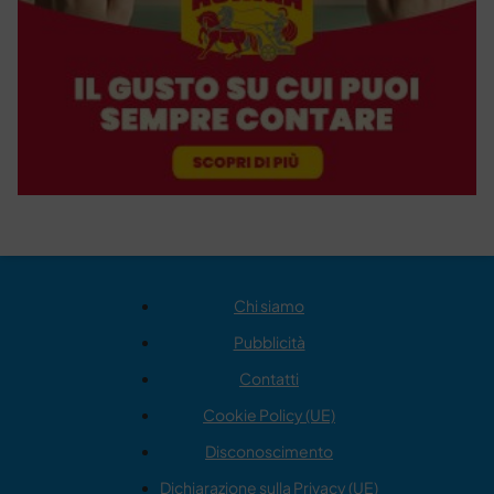
Chi siamo
Pubblicità
Contatti
Cookie Policy (UE)
Disconoscimento
Dichiarazione sulla Privacy (UE)