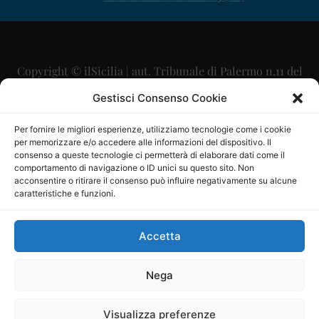
Copyright © ilSicilia | aut. Tribunale di Palermo n.11 del
29/09/2015
Gestisci Consenso Cookie
Editore: Mercurio Comunicazione Soc. Coop. A.R.L.
Per fornire le migliori esperienze, utilizziamo tecnologie come i cookie
per memorizzare e/o accedere alle informazioni del dispositivo. Il
Direttore Editoriale: Maurizio Scaglione
consenso a queste tecnologie ci permetterà di elaborare dati come il
comportamento di navigazione o ID unici su questo sito. Non
Direttore Responsabile: Maria Calabrese
acconsentire o ritirare il consenso può influire negativamente su alcune
caratteristiche e funzioni.
p.zza Sant’Oliva, 9 – 90141 – Palermo – 091335557
P.IVA: 06334930820
Accetta
Mercurio Comunicazione Società Cooperativa a r.l. è
iscritta al Registro degli Operatori di Comunicazione al
Nega
numero 26988
Visualizza preferenze