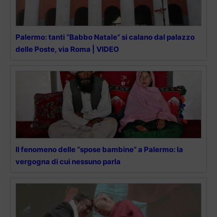
Palermo: tanti “Babbo Natale” si calano dal palazzo
delle Poste, via Roma | VIDEO
Il fenomeno delle “spose bambine” a Palermo: la
vergogna di cui nessuno parla