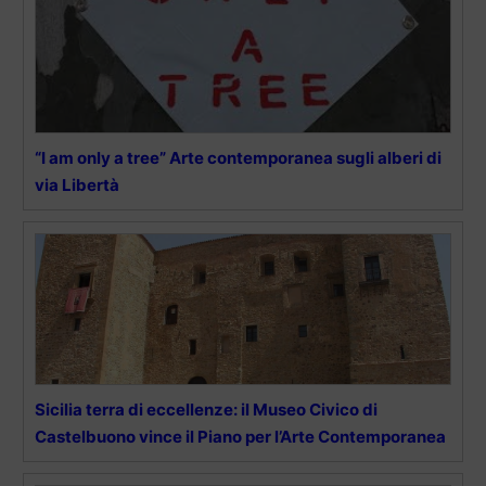
“I am only a tree” Arte contemporanea sugli alberi di
via Libertà
Sicilia terra di eccellenze: il Museo Civico di
Castelbuono vince il Piano per l’Arte Contemporanea