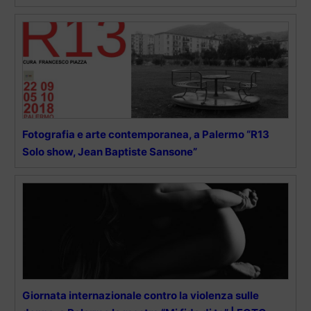
Fotografia e arte contemporanea, a Palermo “R13
Solo show, Jean Baptiste Sansone”
Giornata internazionale contro la violenza sulle