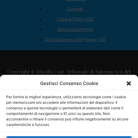
Contatti
Cookie Policy (UE)
Disconoscimento
Dichiarazione sulla Privacy (UE)
Copyright © ilSicilia | aut. Tribunale di Palermo n.11 del
29/09/2015
Gestisci Consenso Cookie
Editore: Mercurio Comunicazione Soc. Coop. A.R.L.
Per fornire le migliori esperienze, utilizziamo tecnologie come i cookie
per memorizzare e/o accedere alle informazioni del dispositivo. Il
Direttore Editoriale: Maurizio Scaglione
consenso a queste tecnologie ci permetterà di elaborare dati come il
comportamento di navigazione o ID unici su questo sito. Non
Direttore Responsabile: Maria Calabrese
acconsentire o ritirare il consenso può influire negativamente su alcune
caratteristiche e funzioni.
p.zza Sant’Oliva, 9 – 90141 – Palermo – 091335557