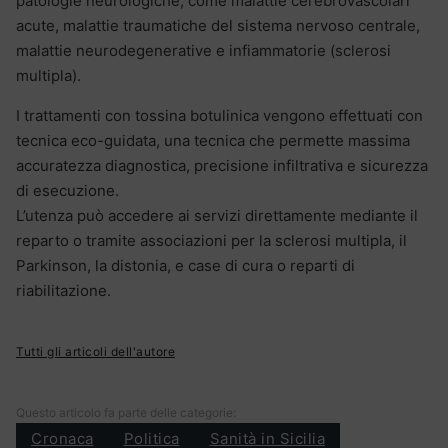
patologie neurologiche, come malattie cerebrovascolari
acute, malattie traumatiche del sistema nervoso centrale,
malattie neurodegenerative e infiammatorie (sclerosi
multipla).
I trattamenti con tossina botulinica vengono effettuati con
tecnica eco-guidata, una tecnica che permette massima
accuratezza diagnostica, precisione infiltrativa e sicurezza
di esecuzione.
L’utenza può accedere ai servizi direttamente mediante il
reparto o tramite associazioni per la sclerosi multipla, il
Parkinson, la distonia, e case di cura o reparti di
riabilitazione.
Tutti gli articoli dell'autore
Questo articolo fa parte delle categorie:
Cronaca
Politica
Sanità in Sicilia