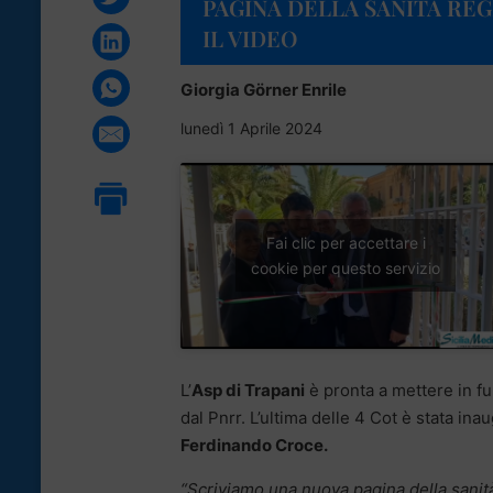
PAGINA DELLA SANITÀ REG
IL VIDEO
Giorgia Görner Enrile
lunedì 1 Aprile 2024
Fai clic per accettare i
cookie per questo servizio
L’
Asp di Trapani
è pronta a mettere in f
dal Pnrr. L’ultima delle 4 Cot è stata in
Ferdinando Croce.
“Scriviamo una nuova pagina della sanità