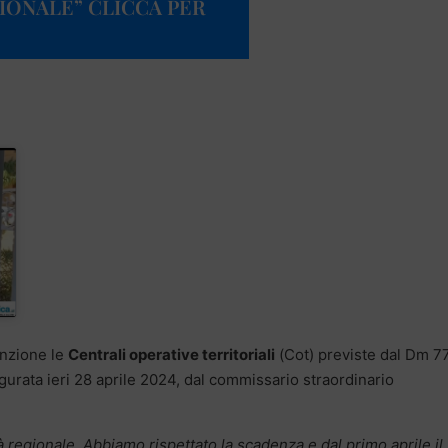
IONALE” CLICCA PER
unzione le
Centrali operative territoriali
(Cot) previste dal Dm 7
augurata ieri 28 aprile 2024, dal commissario straordinario
 regionale. Abbiamo rispettato la scadenza e dal primo aprile il