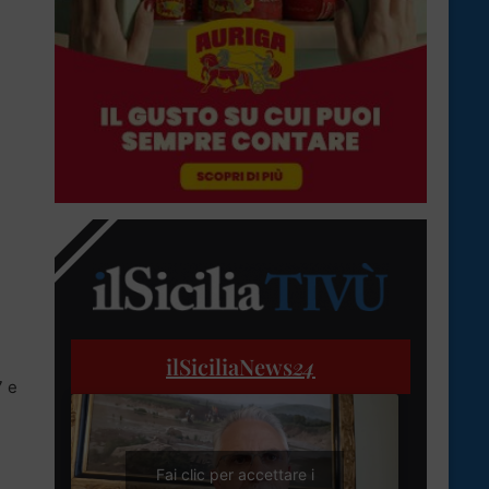
ilSiciliaNews
24
7 e
Fai clic per accettare i