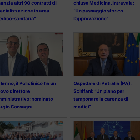
nanzia altri 90 contratti di
chiuso Medicina. Intravaia:
ecializzazione in area
“Un passaggio storico
dico-sanitaria”
l’approvazione”
lermo, il Policlinico ha un
Ospedale di Petralia (PA),
ovo direttore
Schifani: “Un piano per
ministrativo: nominato
tamponare la carenza di
rgio Consagra
medici”