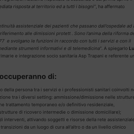
ata risposta al territorio ed a tutti i bisogni”
, ha affermato
ntinuità assistenziale dei pazienti che passano dall’ospedale ad a
 riferimento alle dimissioni protett
. Sono l’anima della riforma de
7 e svolgano le funzioni in raccordo con tutti i servizi e con il
diante strumenti informativi e di telemedicina
“. A spiegarlo
L
rimarie e integrazione socio sanitaria Asp Trapani e referente u
i occuperanno di:
della persona tra i servizi e i professionisti sanitari coinvolti n
izione tra i diversi setting: ammissione/dimissione nelle struttur
e trattamento temporaneo e/o definitivo residenziale,
rutture di ricovero intermedie o dimissione domiciliare);
interventi, attivando soggetti e risorse della rete assistenzial
ansizioni da un luogo di cura all’altro o da un livello clinico