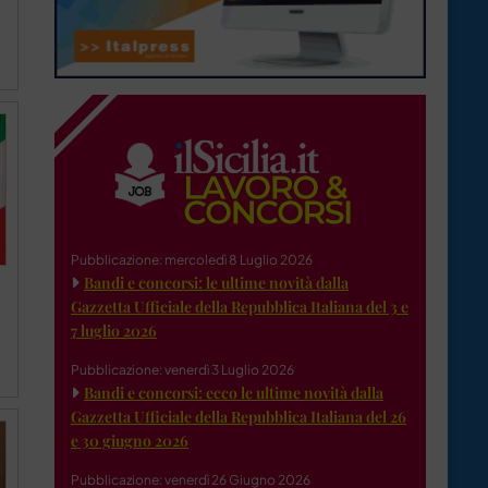
Pubblicazione: mercoledì 8 Luglio 2026
Bandi e concorsi: le ultime novità dalla
Gazzetta Ufficiale della Repubblica Italiana del 3 e
7 luglio 2026
Pubblicazione: venerdì 3 Luglio 2026
Bandi e concorsi: ecco le ultime novità dalla
Gazzetta Ufficiale della Repubblica Italiana del 26
e 30 giugno 2026
Pubblicazione: venerdì 26 Giugno 2026