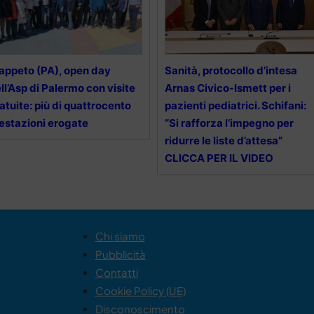
appeto (PA), open day
Sanità, protocollo d’intesa
ll’Asp di Palermo con visite
Arnas Civico-Ismett per i
atuite: più di quattrocento
pazienti pediatrici. Schifani:
estazioni erogate
“Si rafforza l’impegno per
ridurre le liste d’attesa”
CLICCA PER IL VIDEO
Chi siamo
Pubblicità
Contatti
Cookie Policy (UE)
Disconoscimento