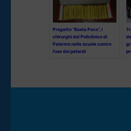
Progetto “Basta Poco”, i
Tr
chirurghi del Policlinico di
de
Palermo nelle scuole contro
gr
l’uso dei petardi
pr