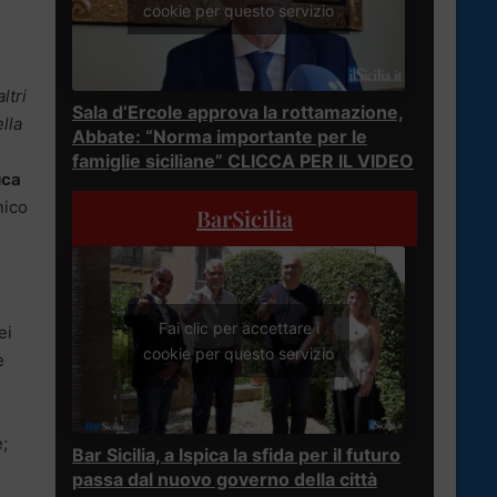
cookie per questo servizio
ltri
Sala d’Ercole approva la rottamazione,
lla
Abbate: “Norma importante per le
famiglie siciliane” CLICCA PER IL VIDEO
uca
nico
BarSicilia
Fai clic per accettare i
ei
cookie per questo servizio
e
e;
Bar Sicilia, a Ispica la sfida per il futuro
passa dal nuovo governo della città