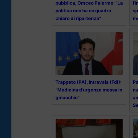
pubblica, Omceo Palermo: “La
fi
politica non ha un quadro
sp
chiaro di ripartenza”
me
Trappeto (PA), Intravaia (FdI):
Pa
“Medicina d’urgenza messa in
nu
ginocchio”
am
Se