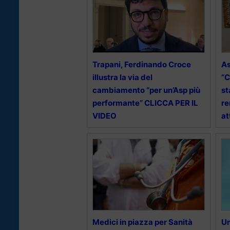
Trapani, Ferdinando Croce
As
illustra la via del
“C
cambiamento “per un’Asp più
st
performante” CLICCA PER IL
re
VIDEO
at
Medici in piazza per Sanità
Un