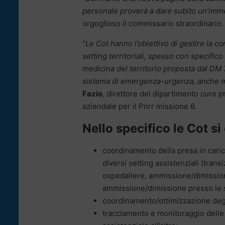
personale proverà a dare subito un’immedi
orgoglioso il commissario straordinario.
“
Le Cot hanno l’obiettivo di gestire la co
setting territoriali, spesso con specifico
medicina del territorio proposta dal DM 7
sistema di emergenza-urgenza, anche me
Fazio
, direttore del dipartimento cure p
aziendale per il Pnrr missione 6.
Nello specifico le Cot s
coordinamento della presa in carico 
diversi setting assistenziali (trans
ospedaliere, ammissione/dimission
ammissione/dimissione presso le st
coordinamento/ottimizzazione degli 
tracciamento e monitoraggio delle tr