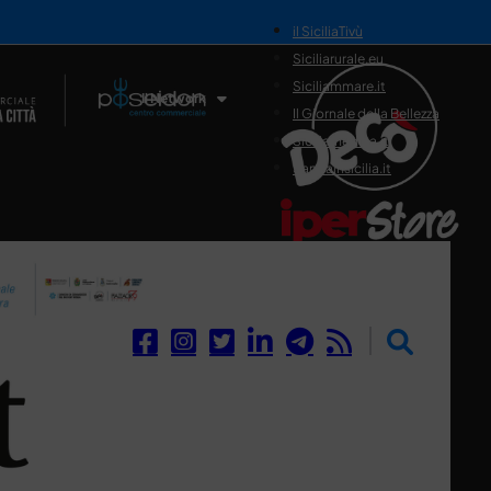
il SiciliaTivù
Siciliarurale.eu
Siciliammare.it
Il Network
Il Giornale della Bellezza
Siciliamedica.it
Sanitainsicilia.it