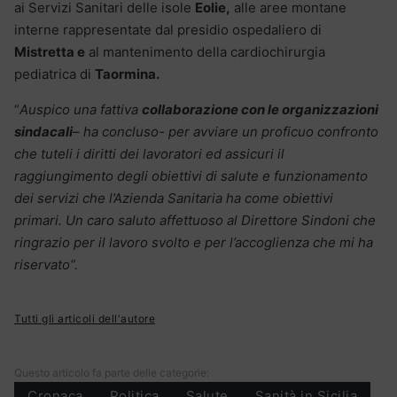
ai Servizi Sanitari delle isole
Eolie,
alle aree montane
interne rappresentate dal presidio ospedaliero di
Mistretta e
al mantenimento della cardiochirurgia
pediatrica di
Taormina.
“
Auspico una fattiva
collaborazione con le organizzazioni
sindacali
– ha concluso- per avviare un proficuo confronto
che tuteli i diritti dei lavoratori ed assicuri il
raggiungimento degli obiettivi di salute e funzionamento
dei servizi che l’Azienda Sanitaria ha come obiettivi
primari. Un caro saluto affettuoso al Direttore Sindoni che
ringrazio per il lavoro svolto e per l’accoglienza che mi ha
riservato”.
Tutti gli articoli dell'autore
Questo articolo fa parte delle categorie:
Cronaca
Politica
Salute
Sanità in Sicilia