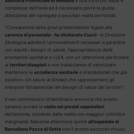
Sanitaria Provinciale di Messina
è una tra le più vaste e
complesse dell’isola ed è necessario porre la giusta
attenzione alle variegate e peculiari realtà territoriali.
“
Consapevole delle gravi problematiche legate alla
carenza di personale
–
ha dichiarato Cuccì
– la Direzione
Strategica adotterà i provvedimenti necessari a garantire
con equità i bisogni di salute, l’appropriatezza delle
prestazioni sanitarie e i LEA, con un’ attenzione particolare
ai
territori disagiati
e non tralasciando di valorizzare
mantenere le
eccellenze sanitarie
e prestazionali che già
esistono. Un saluto ai Sindaci che rappresentano gli
interpreti fondamentali dei bisogni di salute dei territori”.
Il neo commissario straordinario annuncia che presto
saranno avviate le
visite nei presidi ospedalieri
dell’azienda, iniziando dalle realtà con maggiori criticità e
marginalità. Massima attenzione quindi
all’ospedale di
Barcellona Pozzo di Gotto
con il pronto soccorso chiuso,