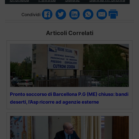
Condividi
Articoli Correlati
Pronto soccorso di Barcellona P.G (ME) chiuso: bandi
deserti, l’Asp ricorre ad agenzie esterne