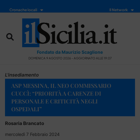
Cronache locali
Il Network
Fondato da Maurizio Scaglione
DOMENICA 9 AGOSTO 2026 - AGGIORNATO ALLE 19:07
L'insediamento
ASP MESSINA, IL NEO COMMISSARIO
CUCCÌ: “PRIORITÀ A CARENZE DI
PERSONALE E CRITICITÀ NEGLI
OSPEDALI”
Rosaria Brancato
mercoledì 7 Febbraio 2024