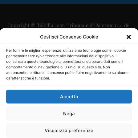
Copyright © ilSicilia | aut. Tribunale di Palermo n.11 del
29/09/2015
Gestisci Consenso Cookie
Editore: Mercurio Comunicazione Soc. Coop. A.R.L.
Per fornire le migliori esperienze, utilizziamo tecnologie come i cookie
per memorizzare e/o accedere alle informazioni del dispositivo. Il
Direttore Editoriale: Maurizio Scaglione
consenso a queste tecnologie ci permetterà di elaborare dati come il
comportamento di navigazione o ID unici su questo sito. Non
Direttore Responsabile: Maria Calabrese
acconsentire o ritirare il consenso può influire negativamente su alcune
caratteristiche e funzioni.
p.zza Sant’Oliva, 9 – 90141 – Palermo – 091335557
P.IVA: 06334930820
Accetta
Mercurio Comunicazione Società Cooperativa a r.l. è
iscritta al Registro degli Operatori di Comunicazione al
Nega
numero 26988
Visualizza preferenze
Sito gestito da
La Digitale srl
–
info@ladigitale.it