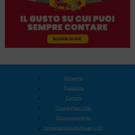
Chi siamo
Pubblicità
Contatti
Cookie Policy (UE)
Disconoscimento
Dichiarazione sulla Privacy (UE)