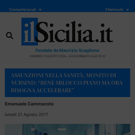
Cronache locali
Il Network
Fondato da Maurizio Scaglione
VENERDÌ 7 AGOSTO 2026 - AGGIORNATO ALLE 18:22
ASSUNZIONI NELLA SANITÀ, MONITO DI
NURSIND: “BENE SBLOCCO PIANO MA ORA
BISOGNA ACCELERARE”
Emanuele Cammaroto
lunedì 21 Agosto 2017