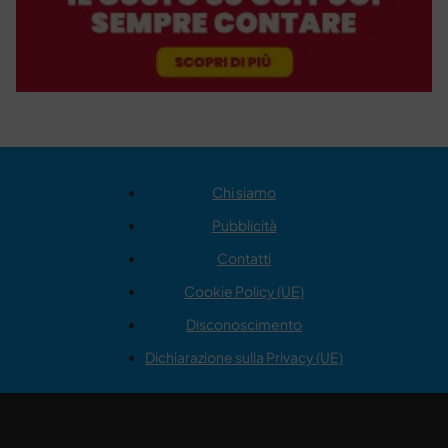
Chi siamo
Pubblicità
Contatti
Cookie Policy (UE)
Disconoscimento
Dichiarazione sulla Privacy (UE)