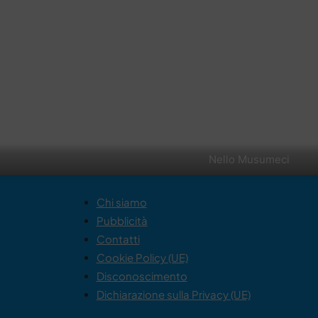
Nello Musumeci
Chi siamo
Pubblicità
Contatti
Cookie Policy (UE)
Disconoscimento
Dichiarazione sulla Privacy (UE)