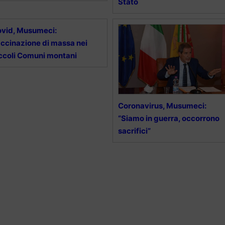
Stato
vid, Musumeci:
ccinazione di massa nei
ccoli Comuni montani
Coronavirus, Musumeci:
“Siamo in guerra, occorrono
sacrifici”