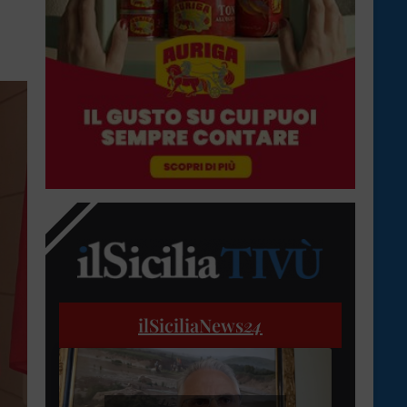
ilSiciliaNews
24