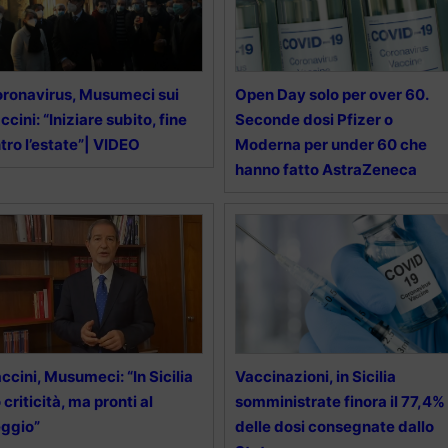
ronavirus, Musumeci sui
Open Day solo per over 60.
ccini: “Iniziare subito, fine
Seconde dosi Pfizer o
tro l’estate”| VIDEO
Moderna per under 60 che
hanno fatto AstraZeneca
ccini, Musumeci: “In Sicilia
Vaccinazioni, in Sicilia
 criticità, ma pronti al
somministrate finora il 77,4%
ggio”
delle dosi consegnate dallo