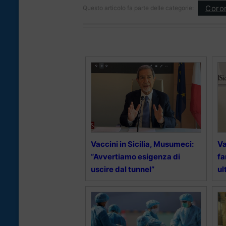
Coron
Questo articolo fa parte delle categorie:
Vaccini in Sicilia, Musumeci:
Va
“Avvertiamo esigenza di
fa
uscire dal tunnel”
ul