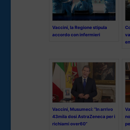
Vaccini, la Regione stipula
Co
accordo con infermieri
va
en
Vaccini, Musumeci: “In arrivo
Va
43mila dosi AstraZeneca per i
no
richiami over60”
pe