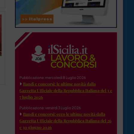
Pubblicazione: mercoledì 8 Luglio 2026
Bandi e concorsi: le ultime novità dalla
Gazzetta Ufficiale della Repubblica Italiana del 3 e
7 luglio 2026
Pubblicazione: venerdì 3 Luglio 2026
Bandi e concorsi: ecco le ultime novità dalla
Gazzetta Ufficiale della Repubblica Italiana del 26
e 30 giugno 2026