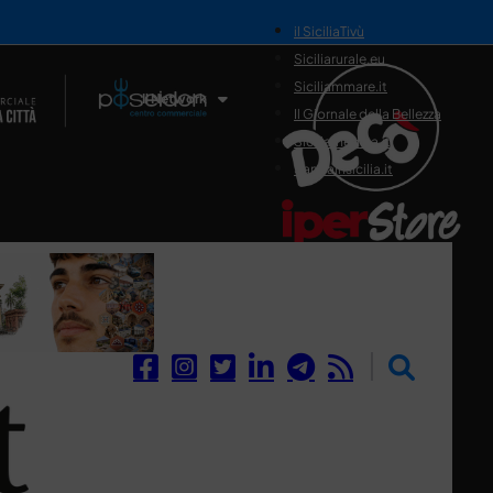
il SiciliaTivù
Siciliarurale.eu
Siciliammare.it
Il Network
Il Giornale della Bellezza
Siciliamedica.it
Sanitainsicilia.it