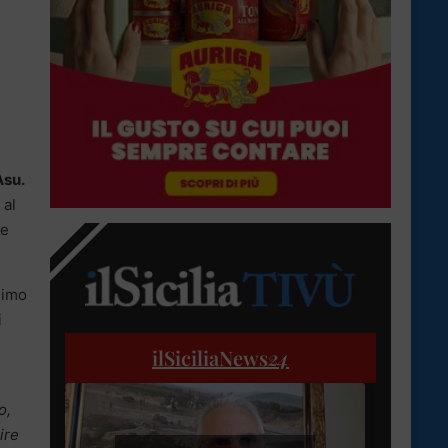
Asu.
 al
he
simo
i
ilSiciliaNews
24
o,
ire