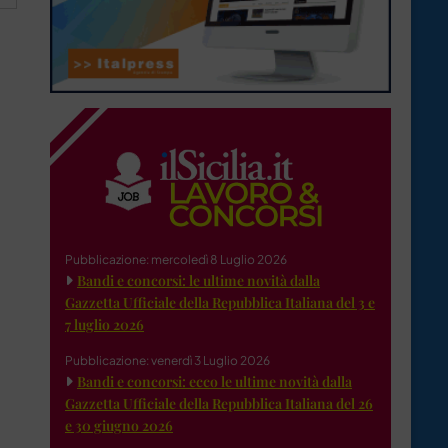
Pubblicazione: mercoledì 8 Luglio 2026
Bandi e concorsi: le ultime novità dalla
Gazzetta Ufficiale della Repubblica Italiana del 3 e
7 luglio 2026
Pubblicazione: venerdì 3 Luglio 2026
Bandi e concorsi: ecco le ultime novità dalla
Gazzetta Ufficiale della Repubblica Italiana del 26
e 30 giugno 2026