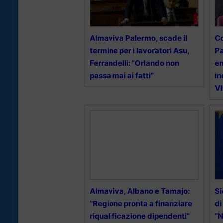
Almaviva Palermo, scade il
Co
termine per i lavoratori Asu,
Pa
Ferrandelli: “Orlando non
em
passa mai ai fatti”
in
V
Almaviva, Albano e Tamajo:
Si
“Regione pronta a finanziare
di
riqualificazione dipendenti”
“N