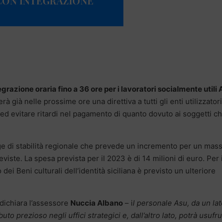
CON INTEGRAZIONE
grazione oraria fino a 36 ore per i lavoratori socialmente utili 
à già nelle prossime ore una direttiva a tutti gli enti utilizzatori
d evitare ritardi nel pagamento di quanto dovuto ai soggetti c
gge di stabilità regionale che prevede un incremento per un mas
reviste. La spesa prevista per il 2023 è di 14 milioni di euro. Per 
dei Beni culturali dell’identità siciliana è previsto un ulteriore
dichiara l’assessore
Nuccia Albano
– i
l personale Asu, da un lat
uto prezioso negli uffici strategici e, dall’altro lato, potrà usufru