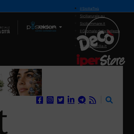
il SiciliaTivù
Siciliarurale.eu
Siciliammare.it
Il Network
Il Giornale della Bellezza
Siciliamedica.it
Sanitainsicilia.it