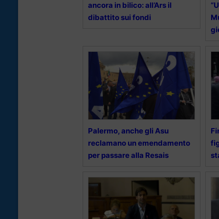
ancora in bilico: all’Ars il
“U
dibattito sui fondi
Mu
gi
Palermo, anche gli Asu
Fi
reclamano un emendamento
fi
per passare alla Resais
st