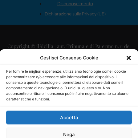
Disconoscimento
Dichiarazione sulla Privacy (UE)
Copyright © ilSicilia | aut. Tribunale di Palermo n.11 del
29/09/2015
Gestisci Consenso Cookie
Editore: Mercurio Comunicazione Soc. Coop. A.R.L.
Per fornire le migliori esperienze, utilizziamo tecnologie come i cookie
per memorizzare e/o accedere alle informazioni del dispositivo. Il
Direttore Editoriale: Maurizio Scaglione
consenso a queste tecnologie ci permetterà di elaborare dati come il
comportamento di navigazione o ID unici su questo sito. Non
Direttore Responsabile: Maria Calabrese
acconsentire o ritirare il consenso può influire negativamente su alcune
caratteristiche e funzioni.
p.zza Sant’Oliva, 9 – 90141 – Palermo – 091335557
P.IVA: 06334930820
Accetta
Mercurio Comunicazione Società Cooperativa a r.l. è
iscritta al Registro degli Operatori di Comunicazione al
Nega